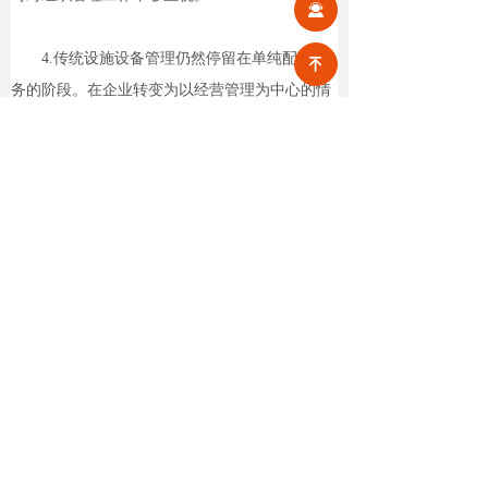
끤
4.传统设施设备管理仍然停留在单纯配角服
녠
务的阶段。在企业转变为以经营管理为中心的情
况下，不能为贯彻企业的经营方针目标及时提供
技术、经济保证。
5.传统设施设备管理只注重设施设备管理机
构和专业人与，没有把同设施设备有关的部门、
人员组织协调起来，缺乏广泛的群众基础。
由于传统设施设备管理存在着局限性，已不
能适应在科学技术和商品经济迅速发展形势下管
理好现代化设施设备的客观要求。随着信息技术
的发展，采用信息化的管理软件来协助物业公司
建立科学完善的设施设备管理制度受到众多物业