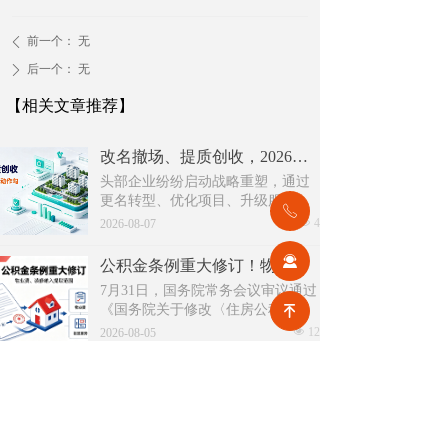
前一个：
无
ꄴ
后一个：
无
ꄲ
【相关文章推荐】
改名撤场、提质创收，2026上半年物企八大动作勾勒行业转型方向
头部企业纷纷启动战略重塑，通过
更名转型、优化项目、升级服务、
ꂅ
挖掘增值收入等多重举措，主动适
넶
4
2026-08-07
应新市场环境，一系列经营动作，
也为行业下半年发展指明方向。
끤
公积金条例重大修订！物业费、装修纳入提取范围，物业行业迎来新机遇
7月31日，国务院常务会议审议通过
《国务院关于修改〈住房公积金管
녠
理条例〉的决定(草案)》，住房公积
넶
12
2026-08-05
金提取场景迎来历史性扩容。提取
情形由原有6种拓展至9种，新增装
2026物业行业上半年市场复盘，下半年企业机遇在哪里？
修自住住房、支付自住住房物业费
2026上半年物业市场呈现四大显著
两大民生场景，同时设置兜底条款
变化。第一，住宅市场全面进入存
支持其他合规住房消费。这项顶层
量化周期，老旧小区连片托管成为
넶
13
政策调整，不仅惠及亿万缴存职
2026-08-04