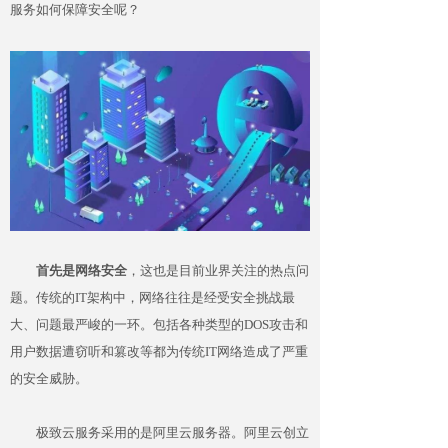
服务如何保障安全呢？
首先是网络安全
，这也是目前业界关注的热点问
题。传统的IT架构中，网络往往是经受安全挑战最
大、问题最严峻的一环。包括各种类型的DOS攻击和
用户数据遭窃听和篡改等都为传统IT网络造成了严重
的安全威胁。
极致云服务采用的是阿里云服务器。阿里云创立