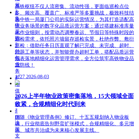
展
高铁枢纽不仅人流密集、流动性强，更面临巡检点位
ꀉ
多、频次高、覆盖广、标准严等多重挑战，极致科技结
集
合中铁一局厦门公司的实际运营情况，为其打造适配高
中
铁业务场景的数字化品质运营方案：通过搭建标准库量
采
化作业细则，按需动态调整春运、节假日等特殊时段的
购
巡检需求，依托照片墙留存巡检实景，杜绝作弊、敷衍
ꀉ
巡检；借助任务日历直观了解已完成、未完成、超时、
外
问题工单等状态，并智能督办超时工单，搭配品质运营
包
报表落地精细化运营管理需求，全方位筑牢高铁物业品
业
质防线！
务
넶
27
2026-08-03
ꀉ
增
值
2026上半年物业政策密集落地，15大领域全面
运
收紧，合规精细化时代到来
营
ꀉ
BI
伴随《物业管理条例》修订、十五五规划纳入物业板
决
块，行业彻底告别野蛮扩张模式，合规精细化、多元增
策
值、城市共治成为未来核心发展主线。
支