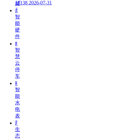
넶
138
2026-07-31
持
ꀉ
智
能
硬
件
ꁹ
智
慧
云
停
车
ꁹ
智
能
水
电
表
ꄁ
生
态