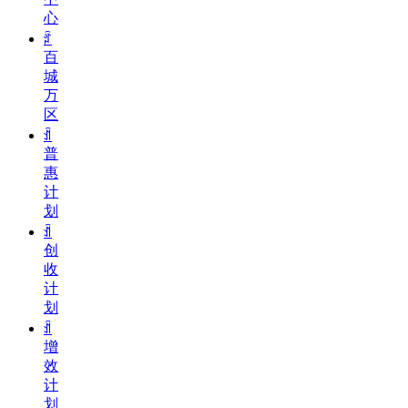
心
ꄁ
百
城
万
区
ꀉ
普
惠
计
划
ꀉ
创
收
计
划
ꀉ
增
效
计
划