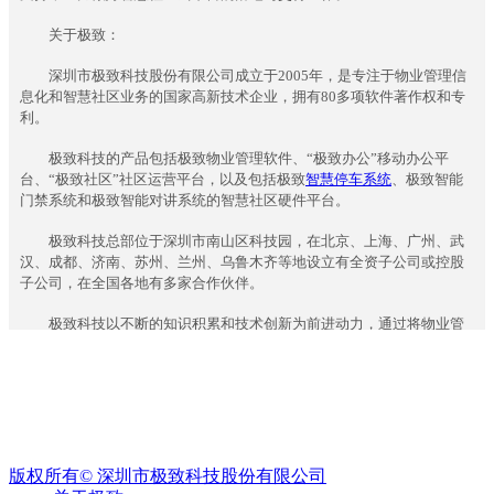
案
ꀉ
关于极致：
物
深圳市极致科技股份有限公司成立于2005年，是专注于物业管理信
业
息化和智慧社区业务的国家高新技术企业，拥有80多项软件著作权和专
收
利。
费
ꁹ
极致科技的产品包括极致物业管理软件、“极致办公”移动办公平
催
台、“极致社区”社区运营平台，以及包括极致
智慧停车系统
、极致智能
收
门禁系统和极致智能对讲系统的智慧社区硬件平台。
管
理
极致科技总部位于深圳市南山区科技园，在北京、上海、广州、武
汉、成都、济南、苏州、兰州、乌鲁木齐等地设立有全资子公司或控股
ꀉ
子公司，在全国各地有多家合作伙伴。
租
赁
极致科技以不断的知识积累和技术创新为前进动力，通过将物业管
经
理信息化和智慧社区领域的产品和服务做到极致，来满足客户不断发展
营
的应用需求，为客户创造价值。
ꁹ
招
ꄴ
前一个：
无
商
ꄲ
后一个：
无
管
理
版权所有©
深圳市极致科技股份有限公司
创建时间：
2019-05-27