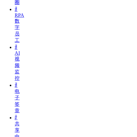
圈
ꀉ
RPA
数
字
员
工
ꀉ
AI
视
频
监
控
ꀉ
电
子
签
章
ꄁ
共
享
中