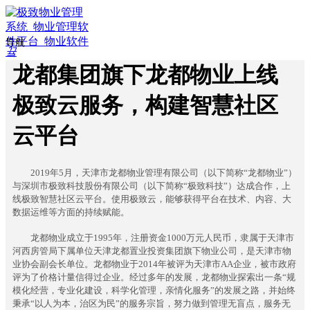
导航
끀
ꁲ
龙都集团旗下龙都物业上线
ꀇ
首
极致云服务，构建智慧社区
页
ꄁ
云平台
行
业
方
2019年5月，天津市龙都物业管理有限公司（以下简称“龙都物业”）
案
与深圳市极致科技股份有限公司（以下简称“极致科技”）达成合作，上
线极致智慧社区云平台。使用极致云，能够获得平台在技术、内容、大
ꀉ
数据运维等方面的持续赋能。
智
慧
龙都物业成立于1995年，注册资金1000万元人民币，隶属于天津市
物
河西房管局下属单位天津龙都置业投资集团旗下物业公司，是天津市物
业
业协会副会长单位。龙都物业于2014年被评为天津市AA企业，被市政府
ꀉ
评为了价格计量信得过企业。经过多年的发展，龙都物业探索出一条“规
智
模化经营，专业化建设，科学化管理，亲情化服务”的发展之路，并始终
慧
秉承“以人为本，治区为民”的服务宗旨，努力做到管理无盲点，服务无