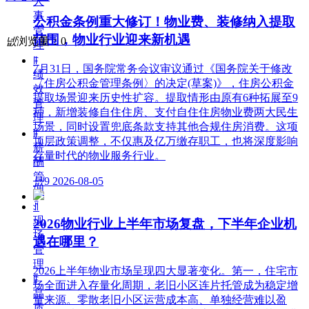
人
事
公积金条例重大修订！物业费、装修纳入提取
管
范围，物业行业迎来新机遇
넶
浏览量：
0
理
ꁹ
7月31日，国务院常务会议审议通过《国务院关于修改
绩
〈住房公积金管理条例〉的决定(草案)》，住房公积金
效
提取场景迎来历史性扩容。提取情形由原有6种拓展至9
管
种，新增装修自住住房、支付自住住房物业费两大民生
理
场景，同时设置兜底条款支持其他合规住房消费。这项
ꁹ
顶层政策调整，不仅惠及亿万缴存职工，也将深度影响
薪
存量时代的物业服务行业。
酬
管
넶
9
2026-08-05
理
ꀉ
现
2026物业行业上半年市场复盘，下半年企业机
场
遇在哪里？
管
理
2026上半年物业市场呈现四大显著变化。第一，住宅市
ꁹ
场全面进入存量化周期，老旧小区连片托管成为稳定增
品
量来源。零散老旧小区运营成本高、单独经营难以盈
质