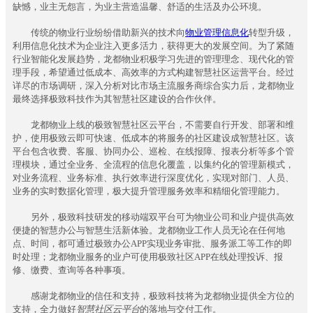
社
缺憾，业主无怨言，为业主营造温馨、舒适的生活及办公环境。
区
传统的物业行业纷纷借助新兴的技术向
物业管理信息化
转型升级，
ꀉ
利用信息化技术为企业注入更多活力，获得更大的发展空间。为了紧随
智
行业智能化发展趋势，龙都物业积极学习先进的管理理念、现代化的管
慧
理手段，希望通过低成本、高效率的方式构建智慧社区运营平台。经过
园
详尽的市场调研，深入分析对比市场主流服务商综合实力后，龙都物业
区
最终选择极致科技作为其智慧社区建设的合作伙伴。
ꀉ
龙都物业上线的极致智慧社区云平台，不需要自行开发、部署和维
未
护，使用极致云即可快速、低成本的将服务的社区建设成智慧社区。该
来
平台包含收费、客服、协同办公、巡检、在线报障、报表分析等多个管
社
理模块，通过全业务、全流程的信息化覆盖，以集约化的管理新模式，
区
对业务流程、业务标准、执行效率进行深度优化，实现对部门、人员、
ꀉ
业务的实时数据化管理，极大提升管理服务效率和精细化管理能力。
数
字
另外，极致科技研发的移动端双平台可为物业公司和业户提供高效
决
便捷的智慧办公与智慧生活新体验。龙都物业工作人员无论在任何地
策
点、时间，都可通过极致办公APP实现业务审批、服务派工等工作的即
时处理；龙都物业服务的业户可使用极致社区APP在线处理投诉、报
ꄁ
修、缴费、查询等各种事项。
产
品
感谢龙都物业的信任和支持，极致科技将为龙都物业提供全方位的
方
支持，全力做好
智慧社区云平台
的落地与交付工作。