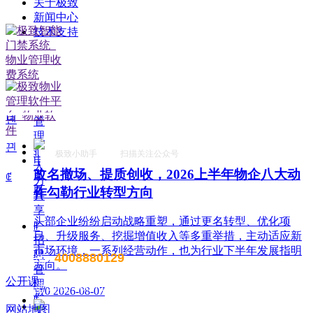
关于极致
ꁹ
16:30
新闻中心
租
技术支持
赁
管
理
ꁹ
【相关文章推荐】
合
同
녠
管
理
끤
ꀉ
极致小助手 扫描关注公众号
电
人
改名撤场、提质创收，2026上半年物企八大动
脑
ꂅ
力
版
作勾勒行业转型方向
共
享
头部企业纷纷启动战略重塑，通过更名转型、优化项
ꁹ
目、升级服务、挖掘增值收入等多重举措，主动适应新
招
市场环境，一系列经营动作，也为行业下半年发展指明
聘
4008880129
售前电话：
方向。
管
公开课
理
售后电话：400 888 7266
넶
0
2026-08-07
ꁹ
网站地图