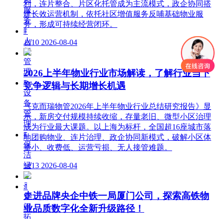
利，连片整合、片区化托管成为主流模式，政企协同搭
服
建长效运营机制，依托社区增值服务反哺基础物业服
务
务，形成可持续经营闭环。
ꁹ
人
넶
10
2026-08-04
行
管
理
2026上半年物业行业市场解读，了解行业当下
ꁹ
竞争逻辑与长期增长机遇
设
备
《克而瑞物管2026年上半年物业行业总结研究报告》显
管
示，新房交付规模持续收缩，存量老旧、微型小区治理
理
成为行业最大课题。以上海为标杆，全国超16座城市落
ꁹ
地团购物业、连片治理、政企协同新模式，破解小区体
保
量小、收费低、运营亏损、无人接管难题。
洁
绿
넶
13
2026-08-04
化
ꀉ
走进品牌央企中铁一局厦门公司，探索高铁物
空
间
业品质数字化全新升级路径！
拓