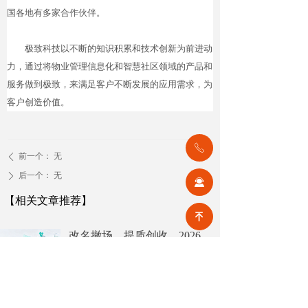
国各地有多家合作伙伴。
极致科技以不断的知识积累和技术创新为前进动
力，通过将物业管理信息化和智慧社区领域的产品和
服务做到极致，来满足客户不断发展的应用需求，为
客户创造价值。
ꂅ
前一个：
无
ꄴ
后一个：
无
ꄲ
끤
【相关文章推荐】
녠
改名撤场、提质创收，2026上半年物企八大动作勾勒行业转型方向
头部企业纷纷启动战略重塑，通过
更名转型、优化项目、升级服务、
挖掘增值收入等多重举措，主动适
넶
4
2026-08-07
应新市场环境，一系列经营动作，
也为行业下半年发展指明方向。