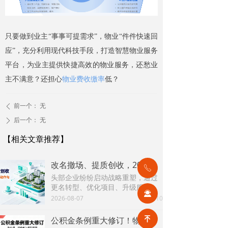
只要做到业主“事事可提需求”，物业“件件快速回
应”，充分利用现代科技手段，打造智慧物业服务
平台，为业主提供快捷高效的物业服务，还愁业
主不满意？还担心
物业费收缴率
低？
前一个：
无
ꄴ
后一个：
无
ꄲ
【相关文章推荐】
改名撤场、提质创收，2026上半年物企八大动作勾勒行业转型方向
ꂅ
头部企业纷纷启动战略重塑，通过
更名转型、优化项目、升级服务、
끤
挖掘增值收入等多重举措，主动适
2026-08-07
10
넶
应新市场环境，一系列经营动作，
也为行业下半年发展指明方向。
녠
公积金条例重大修订！物业费、装修纳入提取范围，物业行业迎来新机遇