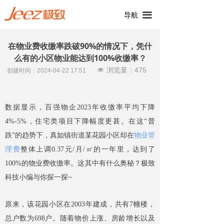
끀
导航
在物业费收缴率跌破90%的情况下，凭什
么有的小区物业能达到100%收缴率？
浏览量：
475
넶
创建时间：
2024-04-22
17:51
数据显示，百强物企2023年收缴率平均下降
4%-5%，住宅类项目下降幅度更甚。在这“普
跌”的趋势下，真如镇街道某花园小区却在
物业管
理费
整体上调0.37元/月/㎡的一年里，达到了
100%的物业费收缴率。这其中有什么奥秘？极致
科技小编与你探一探~
原来，该花园小区在2003年建成，共有7幢楼，
总户数为698户。随着物价上涨、房龄增长以及