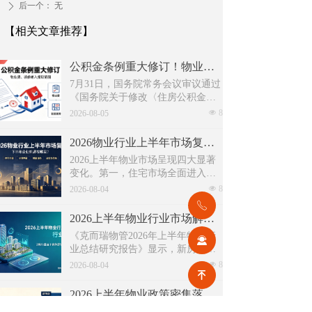
后一个：
无
ꄲ
【相关文章推荐】
公积金条例重大修订！物业费、装修纳入提取范围，物业行业迎来新机遇
7月31日，国务院常务会议审议通过
《国务院关于修改〈住房公积金管
理条例〉的决定(草案)》，住房公积
넶
8
2026-08-05
金提取场景迎来历史性扩容。提取
情形由原有6种拓展至9种，新增装
2026物业行业上半年市场复盘，下半年企业机遇在哪里？
修自住住房、支付自住住房物业费
2026上半年物业市场呈现四大显著
两大民生场景，同时设置兜底条款
变化。第一，住宅市场全面进入存
支持其他合规住房消费。这项顶层
量化周期，老旧小区连片托管成为
넶
8
政策调整，不仅惠及亿万缴存职
2026-08-04
稳定增量来源。零散老旧小区运营
工，也将深度影响存量时代的物业
ꂅ
成本高、单独经营难以盈利，连片
服务行业。
2026上半年物业行业市场解读，了解行业当下竞争逻辑与长期增长机遇
整合、片区化托管成为主流模式，
《克而瑞物管2026年上半年物业行
政企协同搭建长效运营机制，依托
끤
业总结研究报告》显示，新房交付
社区增值服务反哺基础物业服务，
规模持续收缩，存量老旧、微型小
넶
8
形成可持续经营闭环。
2026-08-04
녠
区治理成为行业最大课题。以上海
为标杆，全国超16座城市落地团购
2026上半年物业政策密集落地，15大领域全面收紧，合规精细化时代到来
物业、连片治理、政企协同新模
伴随《物业管理条例》修订、十五