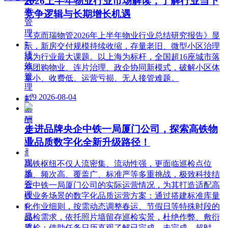
2026上半年物业行业市场解读，了解行业当下
人
事
竞争逻辑与长期增长机遇
管
理
《克而瑞物管2026年上半年物业行业总结研究报告》显
ꁹ
示，新房交付规模持续收缩，存量老旧、微型小区治理
绩
成为行业最大课题。以上海为标杆，全国超16座城市落
效
地团购物业、连片治理、政企协同新模式，破解小区体
管
量小、收费低、运营亏损、无人接管难题。
理
넶
9
2026-08-04
ꁹ
薪
酬
走进品牌央企中铁一局厦门公司，探索高铁物
管
理
业品质数字化全新升级路径！
ꀉ
现
高铁枢纽不仅人流密集、流动性强，更面临巡检点位
场
多、频次高、覆盖广、标准严等多重挑战，极致科技结
管
合中铁一局厦门公司的实际运营情况，为其打造适配高
理
铁业务场景的数字化品质运营方案：通过搭建标准库量
化作业细则，按需动态调整春运、节假日等特殊时段的
ꁹ
品
巡检需求，依托照片墙留存巡检实景，杜绝作弊、敷衍
质
巡检；借助任务日历直观了解已完成、未完成、超时、