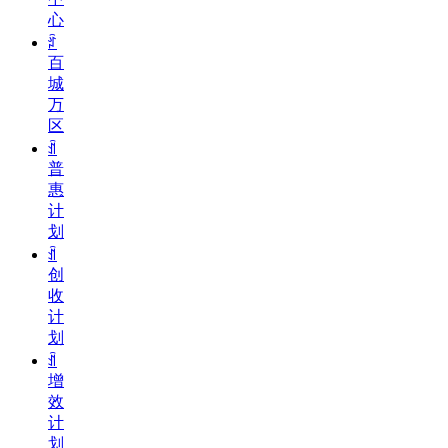
心
ꄁ
百
城
万
区
ꀉ
普
惠
计
划
ꀉ
创
收
计
划
ꀉ
增
效
计
划