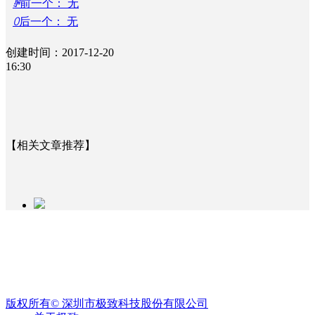
ꄴ
前一个：
无
案
ꀉ
ꄲ
后一个：
无
物
业
创建时间：
2017-12-20
收
16:30
费
ꁹ
催
收
管
【相关文章推荐】
理
ꀉ
租
赁
经
营
公积金条例重大修订！物业费、装修纳入提取
ꁹ
范围，物业行业迎来新机遇
招
商
7月31日，国务院常务会议审议通过《国务院关于修改
管
〈住房公积金管理条例〉的决定(草案)》，住房公积金
理
版权所有©
深圳市极致科技股份有限公司
提取场景迎来历史性扩容。提取情形由原有6种拓展至9