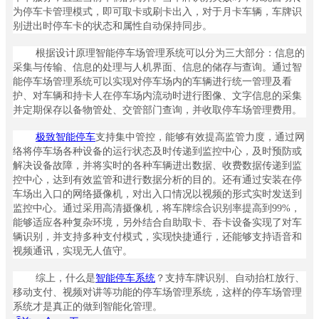
社
为停车卡管理模式，即可取卡或刷卡出入，对于月卡车辆，车牌识
区
别进出时停车卡的状态和属性自动保持同步。
ꀉ
智
根据设计原理智能停车场管理系统可以分为三大部分：信息的
慧
采集与传输、信息的处理与人机界面、信息的储存与查询。通过智
能停车场管理系统可以实现对停车场内的车辆进行统一管理及看
园
护、对车辆和持卡人在停车场内流动时进行图像、文字信息的采集
区
并定期保存以备物管处、交管部门查询，并收取停车场管理费用。
ꀉ
未
极致智能停车
支持集中管控，能够有效提高监管力度，通过网
来
络将停车场各种设备的运行状态及时传递到监控中心，及时预防或
社
解决设备故障，并将实时的各种车辆进出数据、收费数据传递到监
区
控中心，达到有效监管和进行数据分析的目的。还有通过安装在停
ꀉ
车场出入口的网络摄像机，对出入口情况以视频的形式实时发送到
数
监控中心。通过采用高清摄像机，将车牌综合识别率提高到99%，
字
能够适应各种复杂环境，另外结合自助取卡、吞卡设备实现了对车
决
辆识别，并支持多种支付模式，实现快捷通行，还能够支持语音和
策
视频通讯，实现无人值守。
ꄁ
综上，什么是
智能停车系统
？支持车牌识别、自动抬杠放行、
产
移动支付、视频对讲等功能的停车场管理系统，这样的停车场管理
品
系统才是真正的做到智能化管理。
方