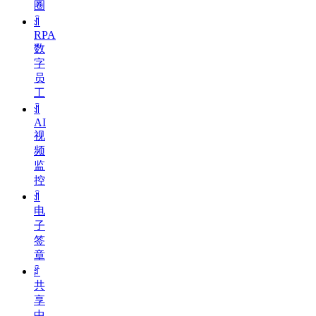
圈
ꀉ
RPA
数
字
员
工
ꀉ
AI
视
频
监
控
ꀉ
电
子
签
章
ꄁ
共
享
中