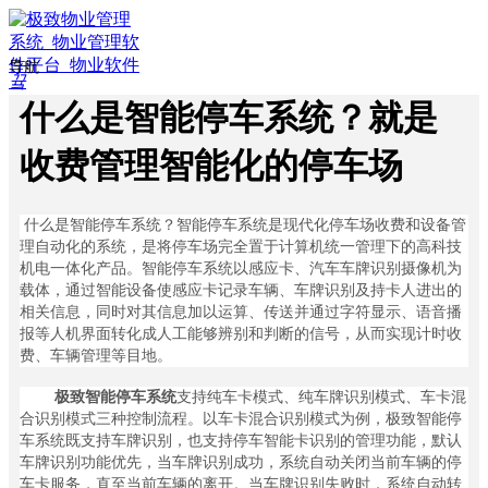
导航
끀
ꁲ
什么是智能停车系统？就是
ꀇ
首
收费管理智能化的停车场
页
ꄁ
行
什么是智能停车系统？智能停车系统是现代化停车场收费和设备管
业
理自动化的系统，是将停车场完全置于计算机统一管理下的高科技
方
机电一体化产品。智能停车系统以感应卡、汽车车牌识别摄像机为
案
载体，通过智能设备使感应卡记录车辆、车牌识别及持卡人进出的
相关信息，同时对其信息加以运算、传送并通过字符显示、语音播
ꀉ
报等人机界面转化成人工能够辨别和判断的信号，从而实现计时收
智
费、车辆管理等目地。
慧
物
极致智能停车系统
支持纯车卡模式、纯车牌识别模式、车卡混
业
合识别模式三种控制流程。以车卡混合识别模式为例，极致智能停
ꀉ
车系统既支持车牌识别，也支持停车智能卡识别的管理功能，默认
智
车牌识别功能优先，当车牌识别成功，系统自动关闭当前车辆的停
慧
车卡服务，直至当前车辆的离开。当车牌识别失败时，系统自动转