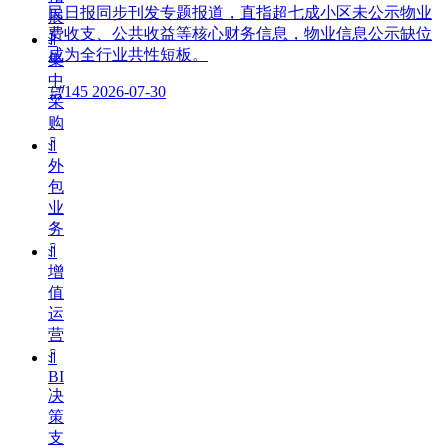
民日报同步刊发专题报道，直指超七成小区未公示物业
展
费收支、公共收益等核心财务信息，物业信息公示缺位
ꀉ
成为全行业共性短板。
集
中
넶
145
2026-07-30
采
购
ꀉ
外
包
业
务
ꀉ
增
值
运
营
ꀉ
BI
决
策
支