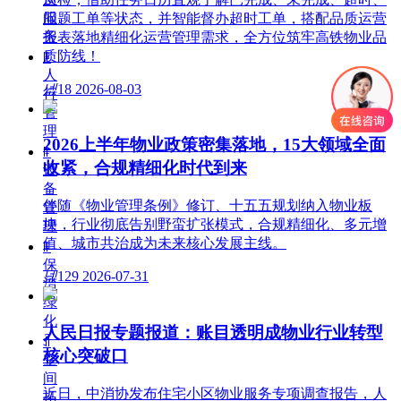
服
问题工单等状态，并智能督办超时工单，搭配品质运营
务
报表落地精细化运营管理需求，全方位筑牢高铁物业品
质防线！
ꁹ
人
넶
18
2026-08-03
行
管
理
2026上半年物业政策密集落地，15大领域全面
ꁹ
收紧，合规精细化时代到来
设
备
伴随《物业管理条例》修订、十五五规划纳入物业板
管
块，行业彻底告别野蛮扩张模式，合规精细化、多元增
理
值、城市共治成为未来核心发展主线。
ꁹ
保
넶
129
2026-07-31
洁
绿
化
人民日报专题报道：账目透明成物业行业转型
ꀉ
核心突破口
空
间
近日，中消协发布住宅小区物业服务专项调查报告，人
拓