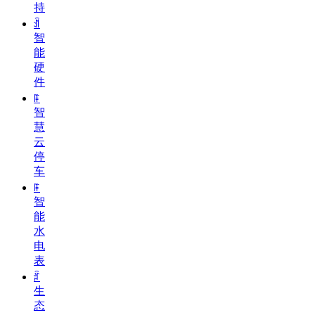
持
ꀉ
智
能
硬
件
ꁹ
智
慧
云
停
车
ꁹ
智
能
水
电
表
ꄁ
生
态