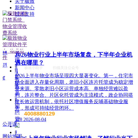
关于极致
ꁹ
种，新增装修自住住房、支付自住住房物业费两大民生
新闻中心
租
场景，同时设置兜底条款支持其他合规住房消费。这项
技术支持
赁
顶层政策调整，不仅惠及亿万缴存职工，也将深度影响
管
存量时代的物业服务行业。
理
ꁹ
넶
9
2026-08-05
合
넶
浏览量：
0
同
녠
管
2026物业行业上半年市场复盘，下半年企业机
理
遇在哪里？
끤
ꀉ
极致小助手 扫描关注公众号
电
人
2026上半年物业市场呈现四大显著变化。第一，住宅市
脑
ꂅ
力
场全面进入存量化周期，老旧小区连片托管成为稳定增
版
共
量来源。零散老旧小区运营成本高、单独经营难以盈
享
利，连片整合、片区化托管成为主流模式，政企协同搭
ꁹ
建长效运营机制，依托社区增值服务反哺基础物业服
招
务，形成可持续经营闭环。
聘
4008880129
售前电话：
管
넶
8
2026-08-04
公开课
理
售后电话：400 888 7266
ꁹ
网站地图