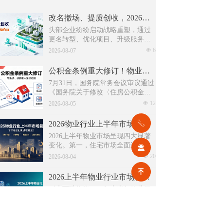
改名撤场、提质创收，2026上半年物企八大动作勾勒行业转型方向
头部企业纷纷启动战略重塑，通过
更名转型、优化项目、升级服务、
挖掘增值收入等多重举措，主动适
넶
6
2026-08-07
应新市场环境，一系列经营动作，
也为行业下半年发展指明方向。
公积金条例重大修订！物业费、装修纳入提取范围，物业行业迎来新机遇
7月31日，国务院常务会议审议通过
《国务院关于修改〈住房公积金管
理条例〉的决定(草案)》，住房公积
넶
12
2026-08-05
金提取场景迎来历史性扩容。提取
情形由原有6种拓展至9种，新增装
ꂅ
2026物业行业上半年市场复盘，下半年企业机遇在哪里？
修自住住房、支付自住住房物业费
2026上半年物业市场呈现四大显著
两大民生场景，同时设置兜底条款
变化。第一，住宅市场全面进入存
끤
支持其他合规住房消费。这项顶层
量化周期，老旧小区连片托管成为
넶
20
政策调整，不仅惠及亿万缴存职
2026-08-04
稳定增量来源。零散老旧小区运营
工，也将深度影响存量时代的物业
녠
成本高、单独经营难以盈利，连片
服务行业。
2026上半年物业行业市场解读，了解行业当下竞争逻辑与长期增长机遇
整合、片区化托管成为主流模式，
《克而瑞物管2026年上半年物业行
政企协同搭建长效运营机制，依托
业总结研究报告》显示，新房交付
社区增值服务反哺基础物业服务，
规模持续收缩，存量老旧、微型小
넶
21
形成可持续经营闭环。
2026-08-04
区治理成为行业最大课题。以上海