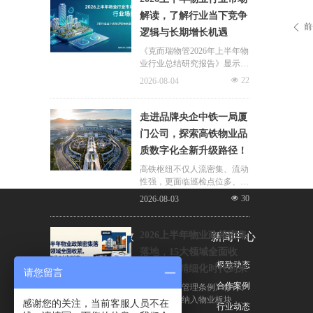
片区化托管成为主流模式，政
解读，了解行业当下竞争
企协同搭建长效运营机制，依
前
ꄴ
逻辑与长期增长机遇
托社区增值服务反哺基础物业
服务，形成可持续经营闭环。
《克而瑞物管2026年上半年物
业行业总结研究报告》显示，
新房交付规模持续收缩，存量
넶
22
2026-08-04
老旧、微型小区治理成为行业
最大课题。以上海为标杆，全
国超16座城市落地团购物业、
走进品牌央企中铁一局厦
连片治理、政企协同新模式，
门公司，探索高铁物业品
破解小区体量小、收费低、运
质数字化全新升级路径！
营亏损、无人接管难题。
高铁枢纽不仅人流密集、流动
性强，更面临巡检点位多、频
次高、覆盖广、标准严等多重
넶
30
2026-08-03
挑战，极致科技结合中铁一局
厦门公司的实际运营情况，为
其打造适配高铁业务场景的数
2026上半年物业政策密集
关于极致
新闻中心
字化品质运营方案：通过搭建
落地，15大领域全面收
标准库量化作业细则，按需动
公司简介
极致动态
紧，合规精细化时代到来
态调整春运、节假日等特殊时
请您留言
段的巡检需求，依托照片墙留
荣誉与资质
合作案例
伴随《物业管理条例》修订、
存巡检实景，杜绝作弊、敷衍
十五五规划纳入物业板块，行
感谢您的关注，当前客服人员不在
联系我们
行业动态
巡检；借助任务日历直观了解
业彻底告别野蛮扩张模式，合