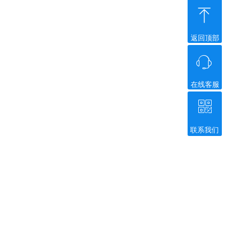
ꁸ
返回顶部
ꁱ
在线客服
ꀥ
联系我们
微信二维码