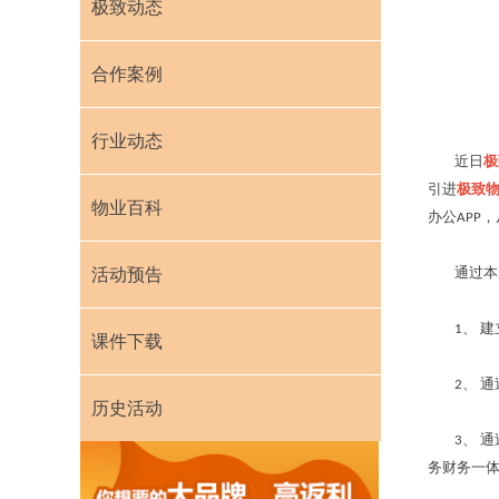
极致动态
合作案例
行业动态
近日
极
引进
极致
物业百科
办公APP
活动预告
通过本次
1、 建
课件下载
2、 通
历史活动
3、 通
务财务一