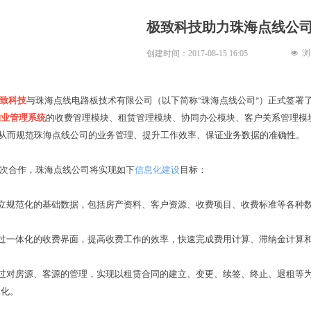
极致科技助力珠海点线公
浏
创建时间：
2017-08-15
16:05
넶
致科技
与珠海点线电路板技术有限公司（以下简称“珠海点线公司”）正式签署
物业管理系统
的收费管理模块、租赁管理模块、协同办公模块、客户关系管理模
，从而规范珠海点线公司的业务管理、提升工作效率、保证业务数据的准确性。
合作，珠海点线公司将实现如下
信息化建设
目标：
立规范化的基础数据，包括房产资料、客户资源、收费项目、收费标准等各种
过一体化的收费界面，提高收费工作的效率，快速完成费用计算、滞纳金计算和
过对房源、客源的管理，实现以租赁合同的建立、变更、续签、终止、退租等为
体化。