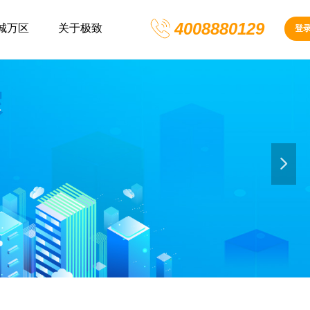
4008880129
城万区
关于极致
登
넲