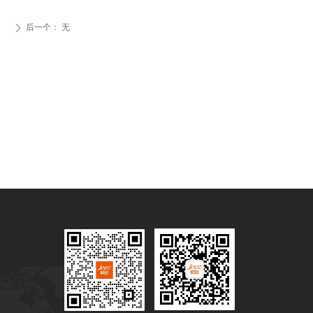
后一个：
无
ꄲ