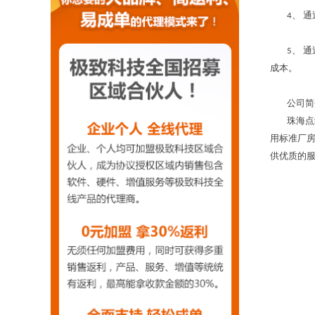
4、 通
5、 通
成本。
公司简
珠海点线电
用标准厂房
供优质的