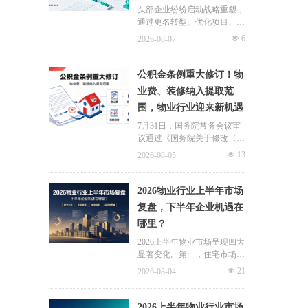
头部企业纷纷启动战略重塑，
通过更名转型、优化项目、升
级服务、挖掘增值收入等多重
넶
6
2026-08-07
举措，主动适应新市场环境，
一系列经营动作，也为行业下
半年发展指明方向。
公积金条例重大修订！物
业费、装修纳入提取范
围，物业行业迎来新机遇
7月31日，国务院常务会议审
议通过《国务院关于修改〈住
房公积金管理条例〉的决定
넶
13
2026-08-05
(草案)》，住房公积金提取场
景迎来历史性扩容。提取情形
由原有6种拓展至9种，新增装
2026物业行业上半年市场
修自住住房、支付自住住房物
复盘，下半年企业机遇在
业费两大民生场景，同时设置
哪里？
兜底条款支持其他合规住房消
费。这项顶层政策调整，不仅
2026上半年物业市场呈现四大
惠及亿万缴存职工，也将深度
显著变化。第一，住宅市场全
影响存量时代的物业服务行
面进入存量化周期，老旧小区
넶
21
2026-08-04
业。
连片托管成为稳定增量来源。
零散老旧小区运营成本高、单
独经营难以盈利，连片整合、
2026上半年物业行业市场