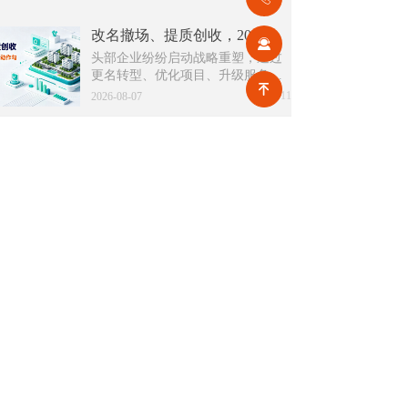
改名撤场、提质创收，2026上半年物企八大动作勾勒行业转型方向
끤
头部企业纷纷启动战略重塑，通过
更名转型、优化项目、升级服务、
녠
挖掘增值收入等多重举措，主动适
넶
11
2026-08-07
应新市场环境，一系列经营动作，
也为行业下半年发展指明方向。
公积金条例重大修订！物业费、装修纳入提取范围，物业行业迎来新机遇
7月31日，国务院常务会议审议通过
《国务院关于修改〈住房公积金管
理条例〉的决定(草案)》，住房公积
넶
21
2026-08-05
金提取场景迎来历史性扩容。提取
情形由原有6种拓展至9种，新增装
2026物业行业上半年市场复盘，下半年企业机遇在哪里？
修自住住房、支付自住住房物业费
2026上半年物业市场呈现四大显著
两大民生场景，同时设置兜底条款
变化。第一，住宅市场全面进入存
支持其他合规住房消费。这项顶层
量化周期，老旧小区连片托管成为
넶
44
政策调整，不仅惠及亿万缴存职
2026-08-04
稳定增量来源。零散老旧小区运营
工，也将深度影响存量时代的物业
成本高、单独经营难以盈利，连片
服务行业。
2026上半年物业行业市场解读，了解行业当下竞争逻辑与长期增长机遇
整合、片区化托管成为主流模式，
《克而瑞物管2026年上半年物业行
政企协同搭建长效运营机制，依托
业总结研究报告》显示，新房交付
社区增值服务反哺基础物业服务，
规模持续收缩，存量老旧、微型小
넶
40
形成可持续经营闭环。
2026-08-04
区治理成为行业最大课题。以上海