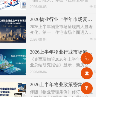
理条例〉的决定(草案)》，住房公积
넶
8
2026-08-05
金提取场景迎来历史性扩容。提取
情形由原有6种拓展至9种，新增装
2026物业行业上半年市场复盘，下半年企业机遇在哪里？
修自住住房、支付自住住房物业费
2026上半年物业市场呈现四大显著
两大民生场景，同时设置兜底条款
变化。第一，住宅市场全面进入存
支持其他合规住房消费。这项顶层
量化周期，老旧小区连片托管成为
넶
8
政策调整，不仅惠及亿万缴存职
2026-08-04
稳定增量来源。零散老旧小区运营
工，也将深度影响存量时代的物业
成本高、单独经营难以盈利，连片
服务行业。
2026上半年物业行业市场解读，了解行业当下竞争逻辑与长期增长机遇
整合、片区化托管成为主流模式，
ꂅ
《克而瑞物管2026年上半年物业行
政企协同搭建长效运营机制，依托
业总结研究报告》显示，新房交付
社区增值服务反哺基础物业服务，
规模持续收缩，存量老旧、微型小
넶
8
形成可持续经营闭环。
2026-08-04
끤
区治理成为行业最大课题。以上海
为标杆，全国超16座城市落地团购
2026上半年物业政策密集落地，15大领域全面收紧，合规精细化时代到来
物业、连片治理、政企协同新模
녠
伴随《物业管理条例》修订、十五
式，破解小区体量小、收费低、运
五规划纳入物业板块，行业彻底告
营亏损、无人接管难题。
别野蛮扩张模式，合规精细化、多
넶
121
2026-07-31
元增值、城市共治成为未来核心发
展主线。
人民日报专题报道：账目透明成物业行业转型核心突破口
近日，中消协发布住宅小区物业服
务专项调查报告，人民日报同步刊