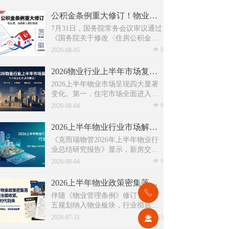
公积金条例重大修订！物业费、装修纳入提取范围，物业行业迎来新机遇
7月31日，国务院常务会议审议通过
《国务院关于修改〈住房公积金管
理条例〉的决定(草案)》，住房公积
넶
8
2026-08-05
金提取场景迎来历史性扩容。提取
情形由原有6种拓展至9种，新增装
2026物业行业上半年市场复盘，下半年企业机遇在哪里？
修自住住房、支付自住住房物业费
2026上半年物业市场呈现四大显著
两大民生场景，同时设置兜底条款
变化。第一，住宅市场全面进入存
支持其他合规住房消费。这项顶层
量化周期，老旧小区连片托管成为
넶
8
政策调整，不仅惠及亿万缴存职
2026-08-04
稳定增量来源。零散老旧小区运营
工，也将深度影响存量时代的物业
成本高、单独经营难以盈利，连片
服务行业。
2026上半年物业行业市场解读，了解行业当下竞争逻辑与长期增长机遇
整合、片区化托管成为主流模式，
《克而瑞物管2026年上半年物业行
政企协同搭建长效运营机制，依托
业总结研究报告》显示，新房交付
社区增值服务反哺基础物业服务，
规模持续收缩，存量老旧、微型小
넶
8
形成可持续经营闭环。
2026-08-04
区治理成为行业最大课题。以上海
为标杆，全国超16座城市落地团购
2026上半年物业政策密集落地，15大领域全面收紧，合规精细化时代到来
物业、连片治理、政企协同新模
ꂅ
伴随《物业管理条例》修订、十五
式，破解小区体量小、收费低、运
五规划纳入物业板块，行业彻底告
营亏损、无人接管难题。
别野蛮扩张模式，合规精细化、多
넶
125
2026-07-31
끤
元增值、城市共治成为未来核心发