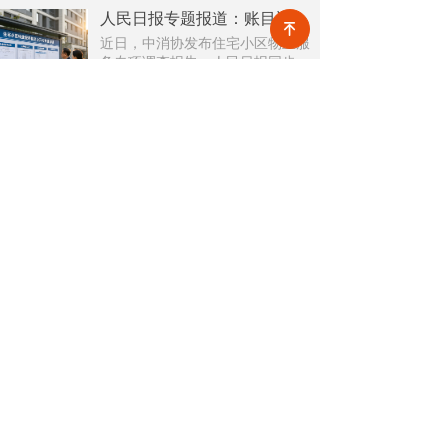
展主线。
人民日报专题报道：账目透明成物业行业转型核心突破口
녠
近日，中消协发布住宅小区物业服
务专项调查报告，人民日报同步刊
发专题报道，直指超七成小区未公
넶
143
2026-07-30
示物业费收支、公共收益等核心财
务信息，物业信息公示缺位成为全
住建部发布《完整社区建设可复制经验做法清单》，物业迎来哪些机遇？
行业共性短板。
7月28日，住房城乡建设部发布《完
整社区建设可复制经验做法清单
（第一批）》，30条经验、9类举
넶
156
2026-07-28
措、3大机制，覆盖从工作统筹、法
规政策到设施补短板、数字化服
务、投融资运营的全链条。
关于极致
新闻中心
技术支持
网站地图
公开课
4008880129
售前电话：
售后电话：400 888 7266