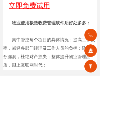
立即免费试用
物业使用极致收费管理软件后好处多多：
ꂅ
集中管控每个项目的具体情况；提高工作效
率，减轻各部门经理及工作人员的负担；防止财
끤
务漏洞，杜绝财产损失；整体提升物业管理品
质，跟上互联网时代；
녠
前一个：
无
ꄴ
后一个：
无
ꄲ
【相关文章推荐】
改名撤场、提质创收，2026上半年物企八大动作勾勒行业转型方向
头部企业纷纷启动战略重塑，通过
更名转型、优化项目、升级服务、
挖掘增值收入等多重举措，主动适
넶
6
2026-08-07