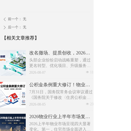
前一个：
无
ꄴ
后一个：
无
ꄲ
【相关文章推荐】
改名撤场、提质创收，2026上半年物企八大动作勾勒行业转型方向
头部企业纷纷启动战略重塑，通过
更名转型、优化项目、升级服务、
挖掘增值收入等多重举措，主动适
넶
11
2026-08-07
应新市场环境，一系列经营动作，
也为行业下半年发展指明方向。
公积金条例重大修订！物业费、装修纳入提取范围，物业行业迎来新机遇
7月31日，国务院常务会议审议通过
《国务院关于修改〈住房公积金管
理条例〉的决定(草案)》，住房公积
넶
23
2026-08-05
金提取场景迎来历史性扩容。提取
情形由原有6种拓展至9种，新增装
2026物业行业上半年市场复盘，下半年企业机遇在哪里？
修自住住房、支付自住住房物业费
2026上半年物业市场呈现四大显著
两大民生场景，同时设置兜底条款
变化。第一，住宅市场全面进入存
支持其他合规住房消费。这项顶层