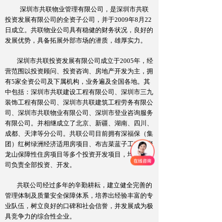
深圳市共联物业管理有限公司，是深圳市共联
投资发展有限公司的全资子公司，并于
2009
年
8
月
22
日成立。共联物业公司具有稳健的财务状况，良好的
发展优势，具备拓展外部市场的潜质，雄厚实力。
深圳市共联投资发展有限公司成立于
2005
年，经
营范围以投资顾问、投资咨询、房地产开发为主，拥
有
5
家全资公司及下属机构，业务遍及全国各地。其
中包括：深圳市共联建设工程有限公司、深圳市三九
装饰工程有限公司、深圳市共联建筑工程劳务有限公
司、深圳市共联物业有限公司、深圳市登业咨询服务
有限公司。并相继成立了北京、新疆、湖南、四川、
成都、天津等分公司。共联公司目前拥有深福保（集
团）红树绿洲经济适用房项目、布吉菜蓝子工程、聚
龙山保障性住房项目等多个投资开发项目，均由我公
司负责全部投资、开发。
共联公司经过多年的辛勤耕耘，建立健全完善的
管理体制及质量安全保障体系，培养出经验丰富的专
业队伍，树立良好的口碑和社会信誉，并发展成为极
具竞争力的综合性企业。