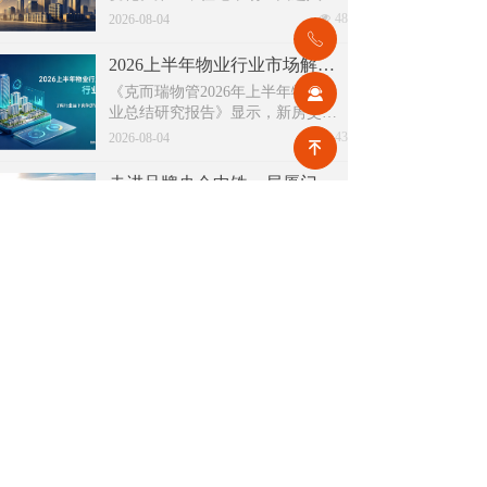
量化周期，老旧小区连片托管成为
넶
48
政策调整，不仅惠及亿万缴存职
2026-08-04
稳定增量来源。零散老旧小区运营
ꂅ
工，也将深度影响存量时代的物业
成本高、单独经营难以盈利，连片
服务行业。
2026上半年物业行业市场解读，了解行业当下竞争逻辑与长期增长机遇
整合、片区化托管成为主流模式，
《克而瑞物管2026年上半年物业行
끤
政企协同搭建长效运营机制，依托
业总结研究报告》显示，新房交付
社区增值服务反哺基础物业服务，
规模持续收缩，存量老旧、微型小
넶
43
形成可持续经营闭环。
2026-08-04
녠
区治理成为行业最大课题。以上海
为标杆，全国超16座城市落地团购
走进品牌央企中铁一局厦门公司，探索高铁物业品质数字化全新升级路径！
物业、连片治理、政企协同新模
高铁枢纽不仅人流密集、流动性
式，破解小区体量小、收费低、运
强，更面临巡检点位多、频次高、
营亏损、无人接管难题。
覆盖广、标准严等多重挑战，极致
넶
39
2026-08-03
科技结合中铁一局厦门公司的实际
运营情况，为其打造适配高铁业务
2026上半年物业政策密集落地，15大领域全面收紧，合规精细化时代到来
场景的数字化品质运营方案：通过
伴随《物业管理条例》修订、十五
搭建标准库量化作业细则，按需动
五规划纳入物业板块，行业彻底告
态调整春运、节假日等特殊时段的
别野蛮扩张模式，合规精细化、多
넶
184
巡检需求，依托照片墙留存巡检实
2026-07-31
元增值、城市共治成为未来核心发
景，杜绝作弊、敷衍巡检；借助任
展主线。
务日历直观了解已完成、未完成、
关于极致
新闻中心
技术支持
超时、问题工单等状态，并智能督
办超时工单，搭配品质运营报表落
网站地图
公开课
地精细化运营管理需求，全方位筑