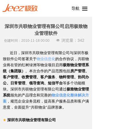
导航
끀
深圳市共联物业管理有限公司启用极致物
业管理软件
浏览量：
342
넶
创建时间：
2010-11-18
00:00
近日，深圳市共联物业管理有限公司与深圳市极
致软件公司签署关于
物业信息化
的合作协议，共联物
业将在管的红树绿洲等物业项目启用
极致物业管理系
统（集团版）
。本次合作的产品范围包括
房产管理、
客户管理、收费管理、客户服务
、
物料管理、
协同办
公、
日常管理
、
领导查询、短信平台
等多个功能模
块。深圳市共联物业管理有限公司通过
极致物业管理
系统
领先的产品理念和完善的
物业信息化整体解决方
案
，规范企业业务流程，提高客户服务品质和客户满
意度，全面提升
“
共联物业
”
品牌形象。
★
深圳市共联物业管理有限公司