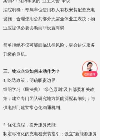
案
例
2
：沈阳李某
的
"
业主大
会
"
争议
法院明确：专属车位使用权人有权安装配套充电
设施
；
合理使用公共部分无需全体业主表决
；
物
业应提供必要协助而非设置障碍
简单拒绝不仅可能面临法律风险，更会错失服务
升级的良机。
三、物业企业如何主动作为？
1.
吃透政策，明确职责边界
组织学习《民法典
》
"
绿色原
则
"
及各部委相关政
策
；
建立专门团队研究地方新能源配套细则
；
与
供电部门建立常态化沟通机制
。
2.
优化流程，提升服务效能
制定标准化的充电桩安装指引
；
设
立
"
新能源服务