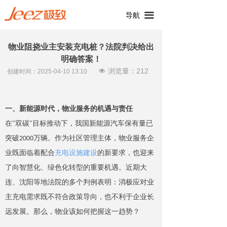
끀
导航
物业阻挠业主安装充电桩？法院判决给出
明确答案！
浏览量：
212
넶
创建时间：
2025-04-10
13:10
一、新能源时代，物业服务的机遇与责任
在
"
双
碳
"
目标推动下，我国新能源汽车保有量已
突
破
200
0
万辆。作为社区管理主体，物业服务企
业既面临着配合
充电设施建设
的新要求，也迎来
了向智慧化、绿色化转型的重要机遇。近期大
连、沈阳等地法院的多个判例表明：消极应对业
主充电需求既不符合政策导向，也不利于企业长
远发展。那么，物业该如何把握这一趋势？