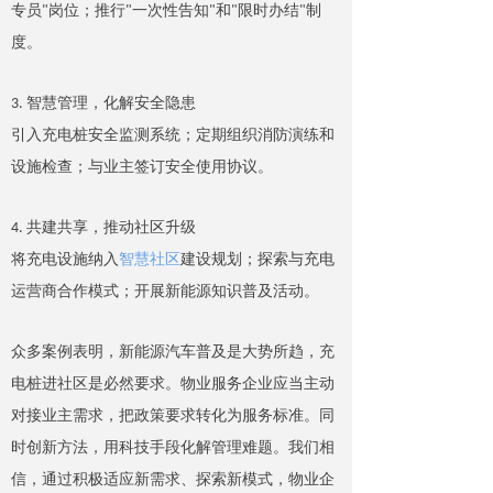
专
员
"
岗位
；
推
行
"
一次性告
知
"
和
"
限时办
结
"
制
度
。
3.
智慧管理，化解安全隐患
引入充电桩安全监测系统
；
定期组织消防演练和
设施检查
；
与业主签订安全使用协议
。
4.
共建共享，推动社区升级
将充电设施纳入
智慧社区
建设规划
；
探索与充电
运营商合作模式
；
开展新能源知识普及活动
。
众多案例表明，
新能源汽车普及是大势所趋，充
电桩进社区是必然要求。物业服务企业应当主动
对接
业主需求
，把政策要求转化为服务标准
。
同
时
创新方法，用科技手段化解管理难题。
我们相
信，
通过积极适应新需求、探索新模式，物业企