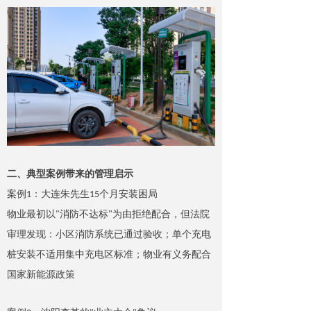
二、典型案例带来的管理启示
案
例
1
：大连朱先
生
1
5
个月安装困局
物业最初
以
"
消防不达
标
"
为由拒绝配合，但法院
审理发现：小区消防系统已通过验收
；
单个充电
桩安装不适用集中充电区标准
；
物业有义务配合
国家新能源政策