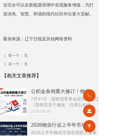
业完全可以在新能源浪潮中实现服务增值，为打
造绿色、智慧、和谐的现代社区作出更大贡献。
案例来源：辽宁日报及其他网络资料
前一个：
无
ꄴ
后一个：
无
ꄲ
【相关文章推荐】
公积金条例重大修订！物业费、装修纳入提取范围，物业行业迎来新机遇
ꂅ
7月31日，国务院常务会议审议通过
《国务院关于修改〈住房公积金管
理条例〉的决定(草案)》，住房公积
끤
2026-08-05
9
넶
金提取场景迎来历史性扩容。提取
情形由原有6种拓展至9种，新增装
2026物业行业上半年市场复盘，下半年企业机遇在哪里？
녠
修自住住房、支付自住住房物业费
2026上半年物业市场呈现四大显著
两大民生场景，同时设置兜底条款