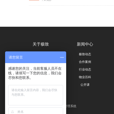
7.4 MB
关于极致
新闻中心
公司简介
极致动态
请您留言
荣誉与资质
合作案例
感谢您的关注，当前客服人员不在
联系我们
行业动态
线，请填写一下您的信息，我们会
员工风采
物业百科
尽快和您联系。
公开课
友情链接：
物业管理系统