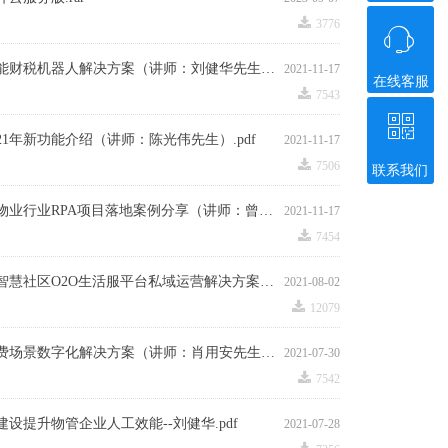
끂
3776
ꁱ
第一讲：物业智能财税机器人解决方案（讲师：刘健华先生）.pdf
2021-11-17
在线客服
끂
7543
ꀥ
21年新功能介绍（讲师：陈光伟先生）.pdf
2021-11-17
끂
7506
联系我们
微信二维码
第二讲：地产及物业行业RPA项目落地案例分享（讲师：曾志刚先生）.pdf
2021-11-17
끂
7454
第二讲：酷客多智慧社区O2O生活服平台私域运营解决方案（讲师：郝宪玮先生）.pdf
2021-08-02
끂
12079
第一讲：物业收费场景数字化解决方案（讲师：肖用安先生）.pdf
2021-07-30
끂
7542
设提升物管企业人工效能--刘健华.pdf
2021-07-28