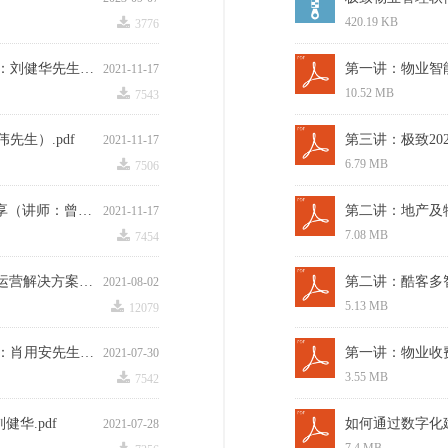
끂
420.19 KB
3776
第一讲：物业智能财税机器人解决方案（讲师：刘健华先生）.pdf
2021-11-17
끂
10.52 MB
7543
先生）.pdf
第三讲：极致20
2021-11-17
끂
6.79 MB
7506
第二讲：地产及物业行业RPA项目落地案例分享（讲师：曾志刚先生）.pdf
2021-11-17
끂
7.08 MB
7454
第二讲：酷客多智慧社区O2O生活服平台私域运营解决方案（讲师：郝宪玮先生）.pdf
2021-08-02
끂
5.13 MB
12079
第一讲：物业收费场景数字化解决方案（讲师：肖用安先生）.pdf
2021-07-30
끂
3.55 MB
7542
华.pdf
如何通过数字化建
2021-07-28