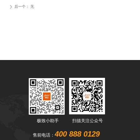
后一个：
无
ꄲ
极致小助手
扫描关注公众号
400 888 0129
售前电话：