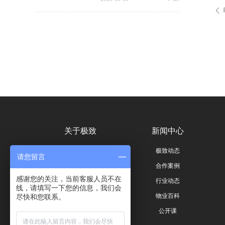
挑战，极致科技结合中铁一局
ꄴ
厦门公司的实际运营情况，为
其打造适配高铁业务场景的数
字化品质运营方案：通过搭建
标准库量化作业细则，按需动
态调整春运、节假日等特殊时
段的巡检需求，依托照片墙留
存巡检实景，杜绝作弊、敷衍
巡检；借助任务日历直观了解
已完成、未完成、超时、问题
工单等状态，并智能督办超时
工单，搭配品质运营报表落地
精细化运营管理需求，全方位
筑牢高铁物业品质防线！
关于极致
新闻中心
公司简介
极致动态
请您留言
荣誉与资质
合作案例
感谢您的关注，当前客服人员不在
联系我们
行业动态
线，请填写一下您的信息，我们会
员工风采
物业百科
尽快和您联系。
公开课