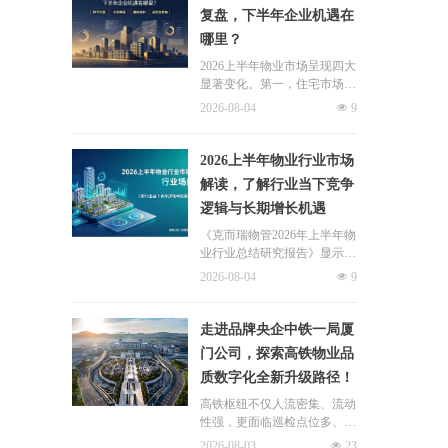
修自住住房、支付自住住房物
复盘，下半年企业机遇在
业费两大民生场景，同时设置
哪里？
兜底条款支持其他合规住房消
费。这项顶层政策调整，不仅
2026上半年物业市场呈现四大
惠及亿万缴存职工，也将深度
显著变化。第一，住宅市场全
影响存量时代的物业服务行
面进入存量化周期，老旧小区
2026-08-04
넶
9
业。
连片托管成为稳定增量来源。
零散老旧小区运营成本高、单
独经营难以盈利，连片整合、
2026上半年物业行业市场
片区化托管成为主流模式，政
解读，了解行业当下竞争
企协同搭建长效运营机制，依
逻辑与长期增长机遇
托社区增值服务反哺基础物业
服务，形成可持续经营闭环。
《克而瑞物管2026年上半年物
业行业总结研究报告》显示，
新房交付规模持续收缩，存量
2026-08-04
넶
9
老旧、微型小区治理成为行业
最大课题。以上海为标杆，全
国超16座城市落地团购物业、
走进品牌央企中铁一局厦
连片治理、政企协同新模式，
门公司，探索高铁物业品
破解小区体量小、收费低、运
质数字化全新升级路径！
营亏损、无人接管难题。
高铁枢纽不仅人流密集、流动
性强，更面临巡检点位多、频
次高、覆盖广、标准严等多重
2026-08-03
넶
23