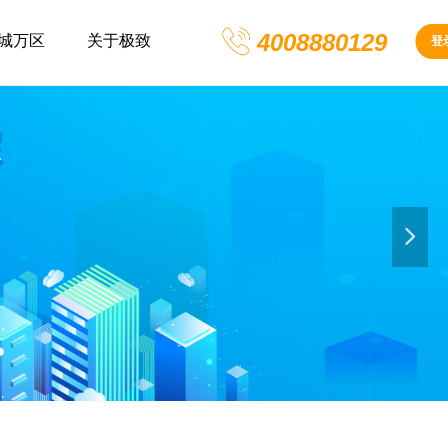
4008880129
城万区
关于极致
登
넲