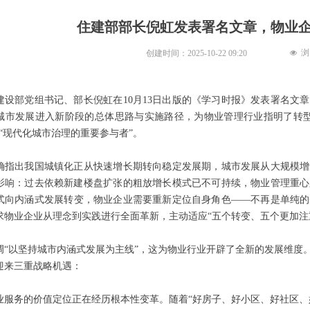
住建部部长倪虹发表署名文章，物业
浏
创建时间：
2025-10-22
09:20
넶
建设部党组书记、部长倪虹在10月13日出版的《学习时报》发表署名文
城市发展进入新阶段的总体思路与实施路径，为物业管理行业指明了转型
为“现代化城市治理的重要参与者”。
确指出我国城镇化正从快速增长期转向稳定发展期，城市发展从大规模增
影响：过去依赖新建楼盘扩张的粗放增长模式已不可持续，物业管理重心
式向内涵式发展转变，物业企业需要重新定位自身角色——不再是单纯的
求物业企业从理念到实践进行全面革新，主动适应“五个转变、五个更加注
调“以坚持城市内涵式发展为主线”，这为物业行业开辟了全新的发展维度
迎来三重战略机遇：
业服务的价值定位正在经历根本性变革。随着“好房子、好小区、好社区、