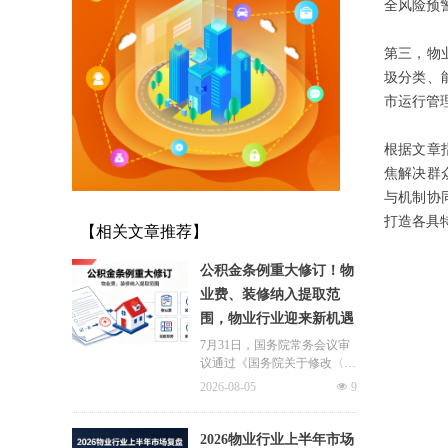
全风险预
第三，物
圾分类、
市运行管
根据文章
焦解决群
与机制协
打造各具
【相关文章推荐】
公积金条例重大修订！物
业费、装修纳入提取范
围，物业行业迎来新机遇
7月31日，国务院常务会议审
议通过《国务院关于修改〈住
房公积金管理条例〉的决定
2026-08-05
넶
9
(草案)》，住房公积金提取场
景迎来历史性扩容。提取情形
由原有6种拓展至9种，新增装
2026物业行业上半年市场