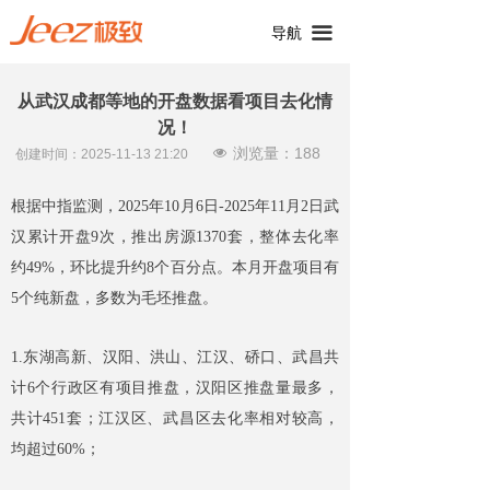
끀
导航
从武汉成都等地的开盘数据看项目去化情
况！
浏览量：
188
넶
创建时间：
2025-11-13
21:20
根据中指监测，2025年10月6日-2025年11月2日武
汉累计开盘9次，推出房源1370套，整体去化率
约49%，环比提升约8个百分点。本月开盘项目有
5个纯新盘，多数为毛坯推盘。
1.东湖高新、汉阳、洪山、江汉、硚口、武昌共
计6个行政区有项目推盘，汉阳区推盘量最多，
共计451套；江汉区、武昌区去化率相对较高，
均超过60%；