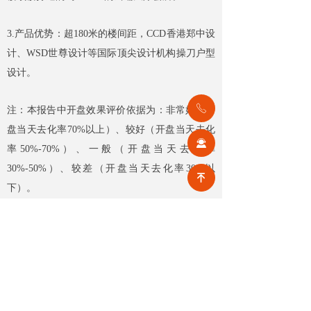
3.产品优势：超180米的楼间距，CCD香港郑中设
计、WSD世尊设计等国际顶尖设计机构操刀户型
设计。
ꂅ
注：本报告中开盘效果评价依据为：非常好（开
盘当天去化率70%以上）、较好（开盘当天去化
끤
率50%-70%）、一般（开盘当天去化率
30%-50%）、较差（开盘当天去化率30%以
녠
下）。
前一个：
无
ꄴ
后一个：
无
ꄲ
【相关文章推荐】
改名撤场、提质创收，2026上半年物企八大动作勾勒行业转型方向