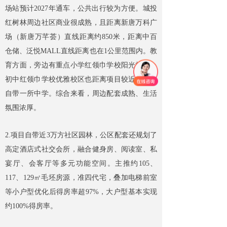
场站预计2027年通车，公共出行较为方便。城投
红树林周边社区商业很成熟，且距离新唐万科广
场（新唐万芊荟）直线距离约850米，距离中百
仓储、泛悦MALL直线距离也在1公里范围内。教
育方面，旁边有重点小学红领巾学校阳光校区，
初中红领巾学校优雅校区也距离项目较近，规划
自带一所中学。综合来看，周边配套成熟、生活
氛围浓厚。
2.项目自带近3万方社区园林，公区配套还规划了
高定酒店式社交会所，融合健身房、阅读室、私
宴厅、会客厅等多元功能空间。主推约105、
117、129㎡毛坯房源，准四代宅，叠加电梯前室
等小户型优化后得房率超97%，大户型基本实现
约100%得房率。