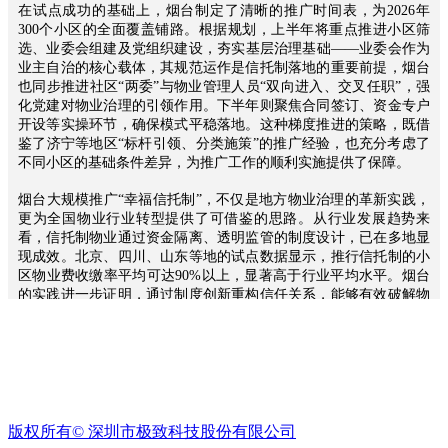
方
在试点成功的基础上，烟台制定了清晰的推广时间表，为2026年
案
300个小区的全面覆盖铺路。根据规划，上半年将重点推进小区筛
ꀉ
选、业委会组建及党组织建设，夯实基层治理基础——业委会作为
物
业主自治的核心载体，其规范运作是信托制落地的重要前提，烟台
业
也同步推进社区“两委”与物业管理人员“双向进入、交叉任职”，强
化党建对物业治理的引领作用。下半年则聚焦合同签订、资金专户
收
开设等实操环节，确保模式平稳落地。这种梯度推进的策略，既借
费
鉴了济宁等地区“标杆引领、分类施策”的推广经验，也充分考虑了
ꁹ
不同小区的基础条件差异，为推广工作的顺利实施提供了保障。
催
收
烟台大规模推广“幸福信托制”，不仅是地方物业治理的革新实践，
管
更为全国物业行业转型提供了可借鉴的思路。从行业发展趋势来
理
看，信托制物业通过资金隔离、透明监管的制度设计，已在多地显
现成效。北京、四川、山东等地的试点数据显示，推行信托制的小
ꀉ
区物业费收缴率平均可达90%以上，显著高于行业平均水平。烟台
租
的实践进一步证明，通过制度创新重构信任关系，能够有效破解物
赁
业治理的沉疴顽疾。
经
营
当然，信托制物业的全面推广仍需直面诸多挑战，如部分小区业主
ꁹ
自治意识薄弱、业委会专业能力不足、物业企业服务转型适应等问
招
题。这就需要政府层面持续完善政策支撑，出台标准化的服务合同
商
范本与资金管理规则，同时加强宣传引导，提升业主参与治理的积
管
极性。相信随着烟台推广工作的深入推进，“幸福信托制”将不断完
版权所有©
深圳市极致科技股份有限公司
善优化，为构建共建共治共享的社区治理新格局提供坚实支撑，也
理