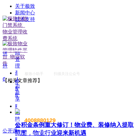
为全国物业数字化、规范化转型注入新的动力。
关于极致
ꁹ
新闻中心
租
ꄴ
前一个：
无
技术支持
赁
ꄲ
后一个：
无
管
理
创建时间：
2026-01-26
ꁹ
18:37
合
同
녠
管
理
끤
ꀉ
极致小助手 扫描关注公众号
ꂅ
人
【相关文章推荐】
电
力
脑
共
版
享
ꁹ
招
聘
4008880129
售前电话：
公积金条例重大修订！物业费、装修纳入提取
管
公开课
理
范围，物业行业迎来新机遇
售后电话：400 888 7266
ꁹ