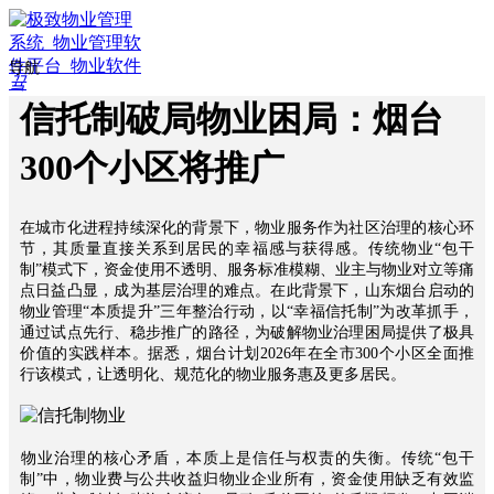
导航
끀
ꁲ
信托制破局物业困局：烟台
ꀇ
300个小区将推广
首
页
ꄁ
在城市化进程持续深化的背景下，物业服务作为社区治理的核心环
行
节，其质量直接关系到居民的幸福感与获得感。传统物业“包干
业
制”模式下，资金使用不透明、服务标准模糊、业主与物业对立等痛
方
点日益凸显，成为基层治理的难点。在此背景下，山东烟台启动的
案
物业管理“本质提升”三年整治行动，以“幸福信托制”为改革抓手，
通过试点先行、稳步推广的路径，为破解物业治理困局提供了极具
ꀉ
价值的实践样本。据悉，烟台计划2026年在全市300个小区全面推
智
行该模式，让透明化、规范化的物业服务惠及更多居民。
慧
物
业
ꀉ
物业治理的核心矛盾，本质上是信任与权责的失衡。传统“包干
智
制”中，物业费与公共收益归物业企业所有，资金使用缺乏有效监