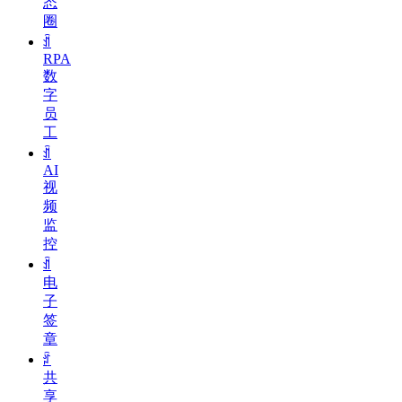
态
圈
ꀉ
RPA
数
字
员
工
ꀉ
AI
视
频
监
控
ꀉ
电
子
签
章
ꄁ
共
享