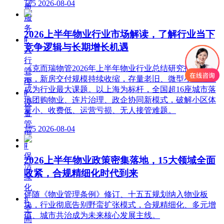
넶
5
2026-08-04
质
服
务
2026上半年物业行业市场解读，了解行业当下
ꁹ
竞争逻辑与长期增长机遇
人
行
《克而瑞物管2026年上半年物业行业总结研究报告》显
管
示，新房交付规模持续收缩，存量老旧、微型小区治理
理
成为行业最大课题。以上海为标杆，全国超16座城市落
ꁹ
地团购物业、连片治理、政企协同新模式，破解小区体
设
量小、收费低、运营亏损、无人接管难题。
备
管
넶
5
2026-08-04
理
ꁹ
保
2026上半年物业政策密集落地，15大领域全面
洁
收紧，合规精细化时代到来
绿
化
伴随《物业管理条例》修订、十五五规划纳入物业板
ꀉ
块，行业彻底告别野蛮扩张模式，合规精细化、多元增
空
值、城市共治成为未来核心发展主线。
间