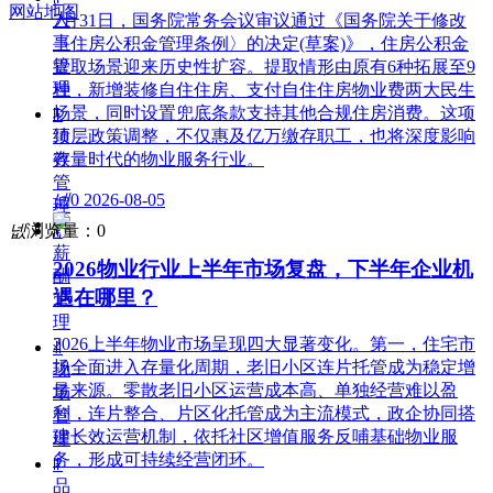
网站地图
人
7月31日，国务院常务会议审议通过《国务院关于修改
事
〈住房公积金管理条例〉的决定(草案)》，住房公积金
管
提取场景迎来历史性扩容。提取情形由原有6种拓展至9
理
种，新增装修自住住房、支付自住住房物业费两大民生
场景，同时设置兜底条款支持其他合规住房消费。这项
ꁹ
绩
顶层政策调整，不仅惠及亿万缴存职工，也将深度影响
效
存量时代的物业服务行业。
管
넶
0
2026-08-05
理
넶
浏览量：
0
ꁹ
薪
2026物业行业上半年市场复盘，下半年企业机
酬
遇在哪里？
管
理
2026上半年物业市场呈现四大显著变化。第一，住宅市
ꀉ
场全面进入存量化周期，老旧小区连片托管成为稳定增
现
量来源。零散老旧小区运营成本高、单独经营难以盈
场
利，连片整合、片区化托管成为主流模式，政企协同搭
管
建长效运营机制，依托社区增值服务反哺基础物业服
理
务，形成可持续经营闭环。
ꁹ
品