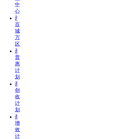
中
心
ꄁ
百
城
万
区
ꀉ
普
惠
计
划
ꀉ
创
收
计
划
ꀉ
增
效
计