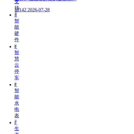
支
持
넶
142
2026-07-28
ꀉ
智
能
硬
件
ꁹ
智
慧
云
停
车
ꁹ
智
能
水
电
表
ꄁ
生