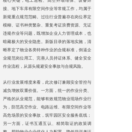
核心关键，电工巡检、高空外墙维保、设备焊
接、地下车库有限空间作业等常规工作，均属于
新规重点规范范畴。过往行业普遍存在岗位界定
模糊、证书种类繁杂、重复考证浪费资源、无证
违规作业等问题，既增加企业人力管理成本，也
暗藏极大的安全隐患。新版目录的落地实施，清
晰界定了物业各类特种作业的合规标准，倒逼企
业规范岗位用工、完善人员持证体系、健全安全
作业流程，从源头规避安全事故与合规风险。
从行业发展维度来看，此次修订兼顾安全管控与
减负增效双重价值。一方面，统一的作业分类、
严格的从业规范，能够有效规范物业现场作业行
为，防范高空作业、电路运维、有限空间作业等
高危场景的安全事故，筑牢园区安全服务底线；
另一方面，证书互通互认、精简取证的政策调
整，帮助物业企业优化人力配置、降低培训考证