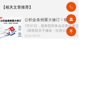
【相关文章推荐】
ꂅ
公积金条例重大修订！物业费、装修纳入提取范围，物业行业迎来新机遇
끤
7月31日，国务院常务会议审议通过
《国务院关于修改〈住房公积金管
녠
理条例〉的决定(草案)》，住房公积
2026-08-05
8
넶
金提取场景迎来历史性扩容。提取
情形由原有6种拓展至9种，新增装
2026物业行业上半年市场复盘，下半年企业机遇在哪里？
修自住住房、支付自住住房物业费
2026上半年物业市场呈现四大显著
两大民生场景，同时设置兜底条款
变化。第一，住宅市场全面进入存
支持其他合规住房消费。这项顶层
量化周期，老旧小区连片托管成为
2026-08-04
8
政策调整，不仅惠及亿万缴存职
넶
稳定增量来源。零散老旧小区运营
工，也将深度影响存量时代的物业
成本高、单独经营难以盈利，连片
服务行业。
2026上半年物业行业市场解读，了解行业当下竞争逻辑与长期增长机遇
整合、片区化托管成为主流模式，
《克而瑞物管2026年上半年物业行
政企协同搭建长效运营机制，依托
业总结研究报告》显示，新房交付
社区增值服务反哺基础物业服务，
规模持续收缩，存量老旧、微型小
2026-08-04
8
形成可持续经营闭环。
넶
区治理成为行业最大课题。以上海
为标杆，全国超16座城市落地团购
2026上半年物业政策密集落地，15大领域全面收紧，合规精细化时代到来
物业、连片治理、政企协同新模
伴随《物业管理条例》修订、十五
式，破解小区体量小、收费低、运