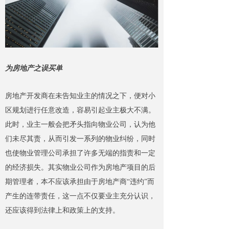
为房地产之误买单
房地产开发商
在未告知业主的情况之下，便
对小
区规划
进行
任意
改造，容易引起
业主
极大
不满
。
此时，业主一般会把矛头指向物业公司，认为他
们未尽其责，从
而引发
一系列的
物业纠纷
，同时
也
使物业管理
公司
承担了许多无端的指责
和
一定
的经济损失。其实物业公司作为房地产项目的后
期管理者，本不应该承担由于房地产商“违约”而
产生的连带责任，这一点不仅要业主充分认识，
还应该得到法律上和政策上的支持。