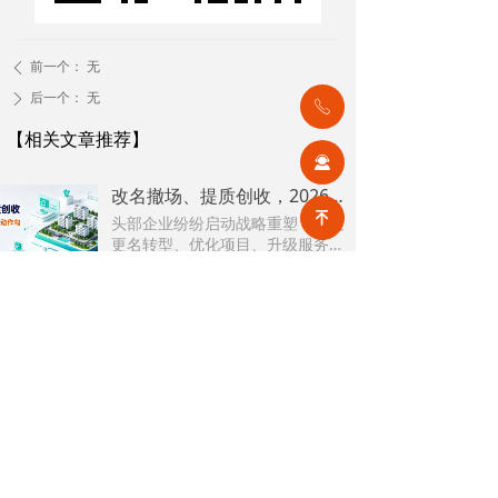
前一个：
无
ꄴ
后一个：
无
ꄲ
ꂅ
【相关文章推荐】
끤
改名撤场、提质创收，2026上半年物企八大动作勾勒行业转型方向
녠
头部企业纷纷启动战略重塑，通过
更名转型、优化项目、升级服务、
挖掘增值收入等多重举措，主动适
2026-08-07
9
넶
应新市场环境，一系列经营动作，
也为行业下半年发展指明方向。
公积金条例重大修订！物业费、装修纳入提取范围，物业行业迎来新机遇
7月31日，国务院常务会议审议通过
《国务院关于修改〈住房公积金管
理条例〉的决定(草案)》，住房公积
2026-08-05
20
넶
金提取场景迎来历史性扩容。提取
情形由原有6种拓展至9种，新增装
2026物业行业上半年市场复盘，下半年企业机遇在哪里？
修自住住房、支付自住住房物业费
2026上半年物业市场呈现四大显著
两大民生场景，同时设置兜底条款
变化。第一，住宅市场全面进入存
支持其他合规住房消费。这项顶层