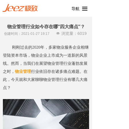
끀
导航
物业管理行业如今存在哪“四大痛点”？
浏览量：
6019
넶
创建时间：
2021-01-27
19:17
刚刚过去的2020年，多
家物业服务企业相继
登陆资本市场
，物业企业上市成为一道新的风景
线。
然而，当
我们在
展望
物业管理行业
蓬勃
发展
之时
，
物业管理
行业依旧
存在
诸多痛点难题。在
此，今天就和大家聊聊
物业管理行业
有哪几大痛
点？