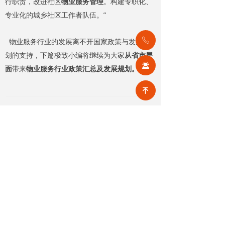
行职责，改进社区
物业服务管理
。构建专职化、
专业化的城乡社区工作者队伍。”
ꂅ
物业服务行业的发展离不开国家政策与发展规
划的支持，下篇极致小编将继续为大家
从省市层
끤
面
带来
物业服务行业政策汇总及发展规划。
녠
前一个：
无
ꄴ
后一个：
无
ꄲ
【相关文章推荐】
改名撤场、提质创收，2026上半年物企八大动作勾勒行业转型方向
头部企业纷纷启动战略重塑，通过
更名转型、优化项目、升级服务、
挖掘增值收入等多重举措，主动适
2026-08-07
5
넶
应新市场环境，一系列经营动作，
也为行业下半年发展指明方向。
公积金条例重大修订！物业费、装修纳入提取范围，物业行业迎来新机遇