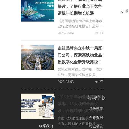
片区化托管成为主流模式，政
解读，了解行业当下竞争
企协同搭建长效运营机制，依
前
ꄴ
逻辑与长期增长机遇
托社区增值服务反哺基础物业
服务，形成可持续经营闭环。
《克而瑞物管2026年上半年物
业行业总结研究报告》显示，
新房交付规模持续收缩，存量
2026-08-04
넶
13
老旧、微型小区治理成为行业
最大课题。以上海为标杆，全
国超16座城市落地团购物业、
走进品牌央企中铁一局厦
连片治理、政企协同新模式，
门公司，探索高铁物业品
破解小区体量小、收费低、运
质数字化全新升级路径！
营亏损、无人接管难题。
高铁枢纽不仅人流密集、流动
性强，更面临巡检点位多、频
次高、覆盖广、标准严等多重
2026-08-03
넶
27
挑战，极致科技结合中铁一局
厦门公司的实际运营情况，为
其打造适配高铁业务场景的数
2026上半年物业政策密集
关于极致
新闻中心
字化品质运营方案：通过搭建
落地，15大领域全面收
标准库量化作业细则，按需动
公司简介
极致动态
紧，合规精细化时代到来
态调整春运、节假日等特殊时
段的巡检需求，依托照片墙留
荣誉与资质
合作案例
伴随《物业管理条例》修订、
存巡检实景，杜绝作弊、敷衍
十五五规划纳入物业板块，行
联系我们
行业动态
巡检；借助任务日历直观了解
业彻底告别野蛮扩张模式，合