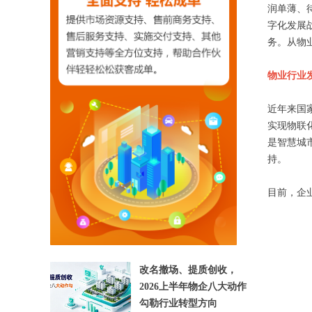
润单薄、
字化发展
务。从物
物业行业
近年来国
实现物联
是智慧城
【相关文章推荐】
持。
目前，企
改名撤场、提质创收，
2026上半年物企八大动作
勾勒行业转型方向