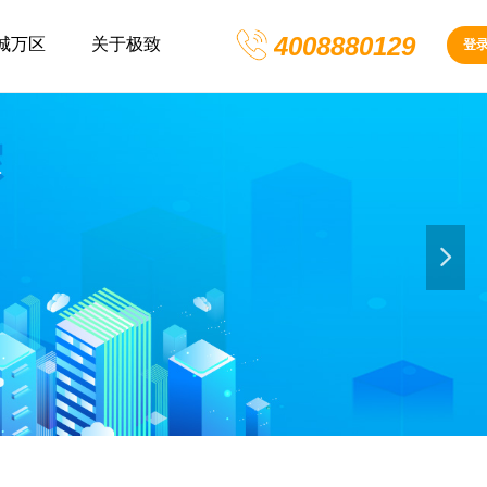
4008880129
城万区
关于极致
登
넲