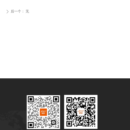
后一个：
无
ꄲ