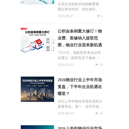
头部企业纷纷启动战略重塑，
通过更名转型、优化项目、升
级服务、挖掘增值收入等多重
2026-08-07
넶
2
举措，主动适应新市场环境，
一系列经营动作，也为行业下
半年发展指明方向。
公积金条例重大修订！物
业费、装修纳入提取范
围，物业行业迎来新机遇
7月31日，国务院常务会议审
议通过《国务院关于修改〈住
房公积金管理条例〉的决定
2026-08-05
넶
10
(草案)》，住房公积金提取场
景迎来历史性扩容。提取情形
由原有6种拓展至9种，新增装
2026物业行业上半年市场
修自住住房、支付自住住房物
复盘，下半年企业机遇在
业费两大民生场景，同时设置
哪里？
兜底条款支持其他合规住房消
费。这项顶层政策调整，不仅
2026上半年物业市场呈现四大
惠及亿万缴存职工，也将深度
显著变化。第一，住宅市场全
影响存量时代的物业服务行
面进入存量化周期，老旧小区
2026-08-04
넶
10
业。
连片托管成为稳定增量来源。
零散老旧小区运营成本高、单
独经营难以盈利，连片整合、
2026上半年物业行业市场