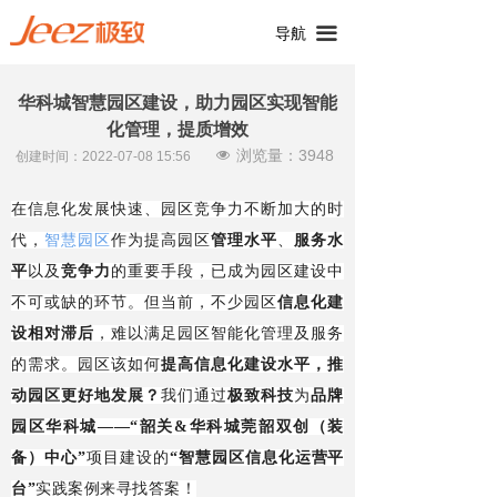
끀
导航
华科城智慧园区建设，助力园区实现智能
化管理，提质增效
浏览量：
3948
넶
创建时间：
2022-07-08
15:56
在信息化发展快速、园区竞争力不断加大的时
代，
智慧园区
作为提高园区
管理水平
、
服务水
平
以及
竞争力
的重要手段，已成为园区建设中
不可或缺的环节。但当前，不少园区
信息化建
设相对滞后
，难以满足园区智能化管理及服务
的需求。园区该如何
提高信息化建设水平，推
动园区更好地发展？
我们通过
极致科技
为
品牌
园区华科城——“韶关&华科城莞韶双创（装
备）中心”
项目建设的
“智慧园区信息化运营平
台”
实践案例来寻找答案！