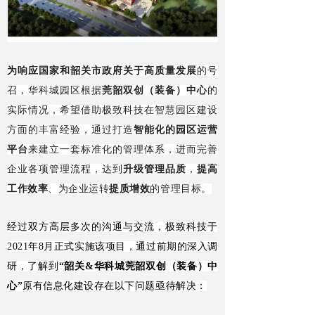
为响应国家和韶关市政府关于高质量发展
的号
召，华科城园区根据
莞韶双创（装备）中心
的
实际情况，希望借助极致科技在智慧园区建设
方面的丰富经验，通过打造
智能化的园区运营
平台
来建立一套标准化的管理体系，进而完善
企业各项管理流程，达到
升级管理品质
，
提高
工作效率
、为企业运转
提质增效
的管理目标。
经过双方高层多次的沟通与交流，极致科技于
2021年8月正式实施该项目，通过前期的深入调
研，了解到
“韶关&华科城莞韶双创（装备）中
心”
原有信息化建设存在以下问题亟待解决：