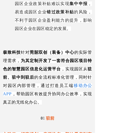
园区企业政策补贴难以实现
集中申报
，
易造成园区企业
错过政策补贴
的风险，
不利于园区企业盈利能力的提升，影响
园区企业在园区稳定的发展。
极致科技
针对
莞韶双创（装备）中心
的实际管
理需求，
为其定制开发了一套符合园区项目特
色的智慧园区信息化运营平台
，实现园区从
驻
前、驻中到驻后
的全流程标准化管理，同时针
对园区内部管理，通过打造员工端
移动办公
APP
，帮助园区有效提升协同办公效率，实现
真正的无纸化办公。
0
1
驻前