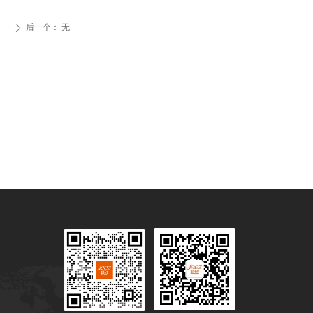
后一个：
无
ꄲ