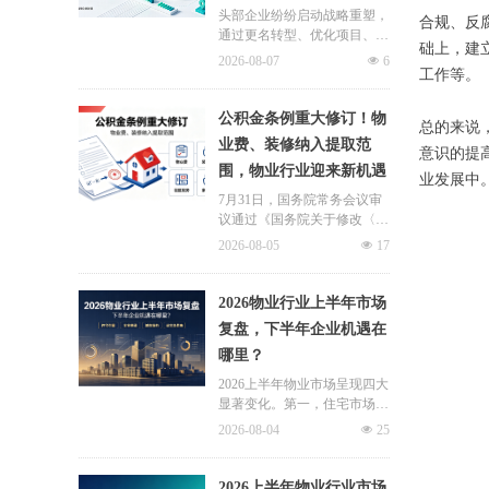
头部企业纷纷启动战略重塑，
合规、反
通过更名转型、优化项目、升
础上，建
级服务、挖掘增值收入等多重
2026-08-07
넶
6
举措，主动适应新市场环境，
工作等。
一系列经营动作，也为行业下
半年发展指明方向。
公积金条例重大修订！物
总的来说
业费、装修纳入提取范
意识的提
围，物业行业迎来新机遇
业发展中
7月31日，国务院常务会议审
议通过《国务院关于修改〈住
房公积金管理条例〉的决定
2026-08-05
넶
17
(草案)》，住房公积金提取场
景迎来历史性扩容。提取情形
由原有6种拓展至9种，新增装
2026物业行业上半年市场
修自住住房、支付自住住房物
复盘，下半年企业机遇在
业费两大民生场景，同时设置
哪里？
兜底条款支持其他合规住房消
费。这项顶层政策调整，不仅
2026上半年物业市场呈现四大
惠及亿万缴存职工，也将深度
显著变化。第一，住宅市场全
影响存量时代的物业服务行
面进入存量化周期，老旧小区
2026-08-04
넶
25
业。
连片托管成为稳定增量来源。
零散老旧小区运营成本高、单
独经营难以盈利，连片整合、
2026上半年物业行业市场