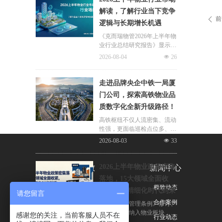
片区化托管成为主流模式，政
解读，了解行业当下竞争
企协同搭建长效运营机制，依
前
ꄴ
逻辑与长期增长机遇
托社区增值服务反哺基础物业
服务，形成可持续经营闭环。
《克而瑞物管2026年上半年物
业行业总结研究报告》显示，
新房交付规模持续收缩，存量
2026-08-04
넶
26
老旧、微型小区治理成为行业
最大课题。以上海为标杆，全
国超16座城市落地团购物业、
走进品牌央企中铁一局厦
连片治理、政企协同新模式，
门公司，探索高铁物业品
破解小区体量小、收费低、运
质数字化全新升级路径！
营亏损、无人接管难题。
高铁枢纽不仅人流密集、流动
性强，更面临巡检点位多、频
次高、覆盖广、标准严等多重
2026-08-03
넶
33
挑战，极致科技结合中铁一局
厦门公司的实际运营情况，为
其打造适配高铁业务场景的数
2026上半年物业政策密集
关于极致
新闻中心
字化品质运营方案：通过搭建
落地，15大领域全面收
标准库量化作业细则，按需动
公司简介
极致动态
紧，合规精细化时代到来
态调整春运、节假日等特殊时
请您留言
段的巡检需求，依托照片墙留
荣誉与资质
合作案例
伴随《物业管理条例》修订、
存巡检实景，杜绝作弊、敷衍
十五五规划纳入物业板块，行
感谢您的关注，当前客服人员不在
联系我们
行业动态
巡检；借助任务日历直观了解
业彻底告别野蛮扩张模式，合