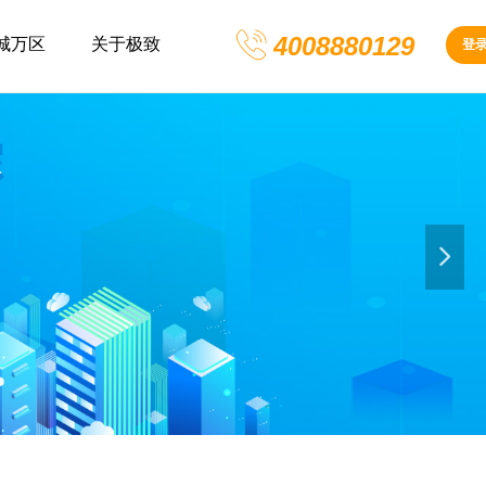
4008880129
城万区
关于极致
登
넲