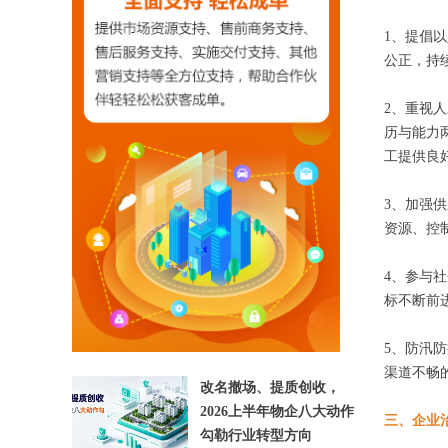
1、提倡
公正，持
2、重视
历与能力
工提供良
3、加强
【相关文章推荐】
资源、控
4、参与
标不断前
5、防汛
渠道不畅
改名撤场、提质创收，
2026上半年物企八大动作
三、企业
勾勒行业转型方向