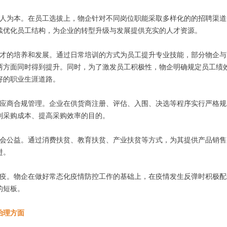
以人为本。在员工选拔上，物企针对不同岗位职能采取多样化的的招聘渠
续优化员工结构，为企业的转型升级与发展提供充实的人才资源。
人才的培养和发展。通过日常培训的方式为员工提升专业技能，部分物企
两方面同时得到提升。同时，为了激发员工积极性，物企明确规定员工绩
好的职业生涯道路。
供应商合规管理。企业在供货商注册、评估、入围、决选等程序实行严格
制采购成本、提高采购效率的目的。
社会公益。通过消费扶贫、教育扶贫、产业扶贫等方式，为其提供产品销
进。
防疫。物企在做好常态化疫情防控工作的基础上，在疫情发生反弹时积极
的短板。
治理方面