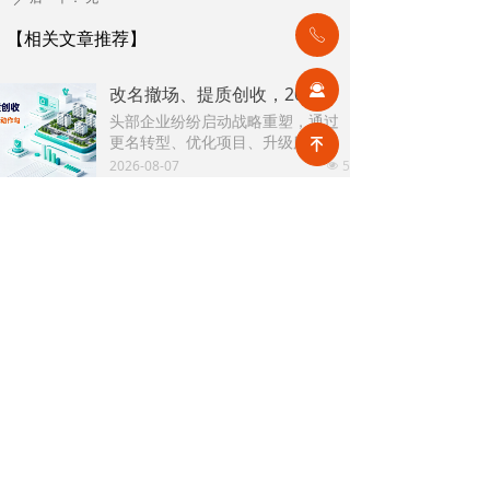
【相关文章推荐】
ꂅ
끤
改名撤场、提质创收，2026上半年物企八大动作勾勒行业转型方向
头部企业纷纷启动战略重塑，通过
更名转型、优化项目、升级服务、
녠
挖掘增值收入等多重举措，主动适
2026-08-07
5
넶
应新市场环境，一系列经营动作，
也为行业下半年发展指明方向。
公积金条例重大修订！物业费、装修纳入提取范围，物业行业迎来新机遇
7月31日，国务院常务会议审议通过
《国务院关于修改〈住房公积金管
理条例〉的决定(草案)》，住房公积
2026-08-05
12
넶
金提取场景迎来历史性扩容。提取
情形由原有6种拓展至9种，新增装
2026物业行业上半年市场复盘，下半年企业机遇在哪里？
修自住住房、支付自住住房物业费
2026上半年物业市场呈现四大显著
两大民生场景，同时设置兜底条款
变化。第一，住宅市场全面进入存
支持其他合规住房消费。这项顶层
量化周期，老旧小区连片托管成为
2026-08-04
14
政策调整，不仅惠及亿万缴存职
넶
稳定增量来源。零散老旧小区运营
工，也将深度影响存量时代的物业
成本高、单独经营难以盈利，连片
服务行业。
2026上半年物业行业市场解读，了解行业当下竞争逻辑与长期增长机遇
整合、片区化托管成为主流模式，
《克而瑞物管2026年上半年物业行
政企协同搭建长效运营机制，依托