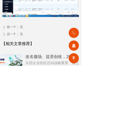
前一个：
无
ꄴ
ꂅ
后一个：
无
ꄲ
【相关文章推荐】
끤
改名撤场、提质创收，2026上半年物企八大动作勾勒行业转型方向
녠
头部企业纷纷启动战略重塑，通过
更名转型、优化项目、升级服务、
挖掘增值收入等多重举措，主动适
2026-08-07
9
넶
应新市场环境，一系列经营动作，
也为行业下半年发展指明方向。
公积金条例重大修订！物业费、装修纳入提取范围，物业行业迎来新机遇
7月31日，国务院常务会议审议通过
《国务院关于修改〈住房公积金管
理条例〉的决定(草案)》，住房公积
2026-08-05
20
넶
金提取场景迎来历史性扩容。提取
情形由原有6种拓展至9种，新增装
2026物业行业上半年市场复盘，下半年企业机遇在哪里？