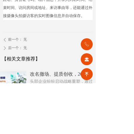
束时间、访问房间或地址、来访事由等，还能通过外
接摄像头拍摄访客的实时图像信息并自动保存。
前一个：
无
ꄴ
ꂅ
后一个：
无
ꄲ
【相关文章推荐】
끤
改名撤场、提质创收，2026上半年物企八大动作勾勒行业转型方向
녠
头部企业纷纷启动战略重塑，通过
更名转型、优化项目、升级服务、
挖掘增值收入等多重举措，主动适
넶
1
2026-08-07
应新市场环境，一系列经营动作，
也为行业下半年发展指明方向。
公积金条例重大修订！物业费、装修纳入提取范围，物业行业迎来新机遇
7月31日，国务院常务会议审议通过
《国务院关于修改〈住房公积金管
理条例〉的决定(草案)》，住房公积
넶
9
2026-08-05
金提取场景迎来历史性扩容。提取