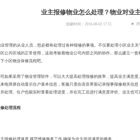
业主报修物业怎么处理？物业对业
浏
创建时间：
2018-08-02
17:51
넶
物业管理的从业人员，想必都有处理过各种报修的事项。不仅要处理小区业主关
小区公共区域的正常使用，这就考验着物业公司内部之间的协作。那么建立一套
一下小区物业保修流程吧。
如果采用了物业管理软件，可以大大提高处理报修的效率，提高业主满意度。
统来电弹屏自动显示住户基本信息，客服只需在语音界面记录报事报修相关信息
知并处理。住户也能实时查看处理进度，并在完工后进行满意度评价。业主也可
修处理流程
报修处理速
度
,
规范维修服务工
作
,
确保为业主提供满意的服务。