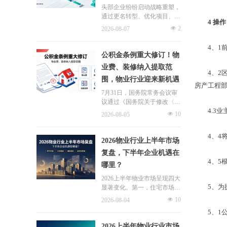
头部企业纷纷启动战略重塑，
通过更名转型、优化项目、升
4
操作
级服务、挖掘增值收入等多重
넶
2
2026-08-07
举措，主动适应新市场环境，
一系列经营动作，也为行业下
4
、
1
半年发展指明方向。
公积金条例重大修订！物
业费、装修纳入提取范
4
、
2
围，物业行业迎来新机遇
房产工程
7月31日，国务院常务会议审
议通过《国务院关于修改〈住
4.
3
业
房公积金管理条例〉的决定
넶
10
2026-08-05
(草案)》，住房公积金提取场
景迎来历史性扩容。提取情形
4
、
4
由原有6种拓展至9种，新增装
2026物业行业上半年市场
修自住住房、支付自住住房物
复盘，下半年企业机遇在
业费两大民生场景，同时设置
4
、
5
哪里？
兜底条款支持其他合规住房消
费。这项顶层政策调整，不仅
2026上半年物业市场呈现四大
惠及亿万缴存职工，也将深度
5
、为
显著变化。第一，住宅市场全
影响存量时代的物业服务行
面进入存量化周期，老旧小区
넶
10
2026-08-04
业。
连片托管成为稳定增量来源。
5
、
1
零散老旧小区运营成本高、单
独经营难以盈利，连片整合、
2026上半年物业行业市场