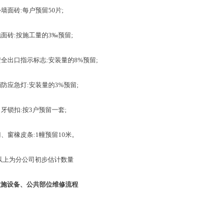
外墙面
砖
:
每户预
留
5
0
片
;
地面
砖
:
按施工量
的
3
‰
预
留
;
安全出口指示标
志
:
安装量
的
8
%
预
留
;
消防应急
灯
:
安装量
的
3
%
预
留
;
月牙锁
扣
:
按
3
户预留一
套
;
门、窗橡皮
条
:
1
幢预
留
1
0
米。
以上为分公司初步估计数量
设备、公共部位维修流程