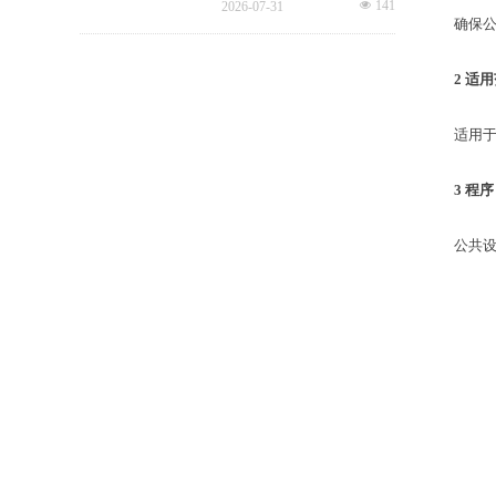
넶
141
2026-07-31
已完成、未完成、超时、问题
规精细化、多元增值、城市共
确保公共
工单等状态，并智能督办超时
治成为未来核心发展主线。
工单，搭配品质运营报表落地
精细化运营管理需求，全方位
2
适用
筑牢高铁物业品质防线！
适用于小
3
程序
公共设施