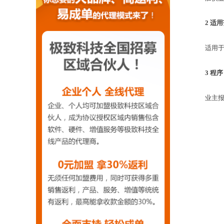
2
适用
适用于对
3
程序
业主报