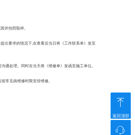
原因并拍照取样。
未提出要求的情况
下
,
在查看后当日将《工作联系单》发至
责沟通处理。同时在当天将《维修单》发函至施工单位。
后按常见病维修时限安排维修。
ꁸ
返回顶部
ꁱ