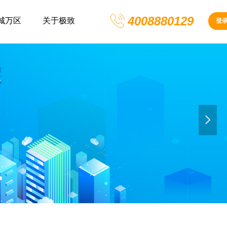
4008880129
城万区
关于极致
登
넲