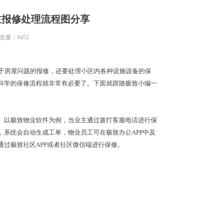
主报修处理流程图分享
览量：
6452
于房屋问题的报修，还要处理小区内各种设施设备的保
科学的保修流程就非常有必要了。下面就跟随极致小编一
以极致物业软件为例，当业主通过拨打客服电话进行保
，系统会自动生成工单，物业员工可在极致办
公
AP
P
中及
通过极致社
区
AP
P
或者社区微信端进行保修。