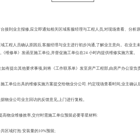
前台接到业主报
修
,
应立即通知相关区域客服经理与工程人
员
,
对现场查看、分析
区域工程人员确认原因
后
,
客服经理与业主进行初步沟
通
,
了解业主意向。在业主
部
,
《维修单》发函至施工单
位
,
并督促施工单位
在
24
小时内提供维修实施方案。
主如有提出其他要求事
项
,
则将《工作联系单》发至房产工程
部
,
由房产办公室负
将施工单位出具的维修实施方案提交给物业分公
司
.
约定现场查看时
间
,
业主确认
根据物业公司业主回访的反馈意
见
,
上门进行复检。
提高物业维修效
率
,
交付时需施工单位预留必要零星材
料
:
公共区域灯
泡
:
安装量
的
10
%
预
留
;