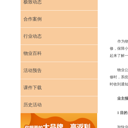
极致动态
合作案例
行业动态
作为
修，保障
物业百科
起来了解
物业公司
活动预告
修时，系
时收到通
课件下载
业主报
历史活动
1
目的
加快业主