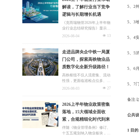
片区化托管成为主流模式，政
5
、
2
解读，了解行业当下竞争
企协同搭建长效运营机制，依
逻辑与长期增长机遇
托社区增值服务反哺基础物业
服务，形成可持续经营闭环。
5
、
3
《克而瑞物管2026年上半年物
业行业总结研究报告》显示，
新房交付规模持续收缩，存量
넶
13
2026-08-04
5
、
4
老旧、微型小区治理成为行业
最大课题。以上海为标杆，全
国超16座城市落地团购物业、
走进品牌央企中铁一局厦
5
、
5
连片治理、政企协同新模式，
门公司，探索高铁物业品
破解小区体量小、收费低、运
质数字化全新升级路径！
营亏损、无人接管难题。
5
、
6
高铁枢纽不仅人流密集、流动
性强，更面临巡检点位多、频
5
、
7
次高、覆盖广、标准严等多重
넶
27
2026-08-03
挑战，极致科技结合中铁一局
厦门公司的实际运营情况，为
备
注
:
其打造适配高铁业务场景的数
2026上半年物业政策密集
字化品质运营方案：通过搭建
落地，15大领域全面收
标准库量化作业细则，按需动
公共设施
紧，合规精细化时代到来
态调整春运、节假日等特殊时
段的巡检需求，依托照片墙留
伴随《物业管理条例》修订、
1
目的
存巡检实景，杜绝作弊、敷衍
十五五规划纳入物业板块，行
巡检；借助任务日历直观了解
业彻底告别野蛮扩张模式，合