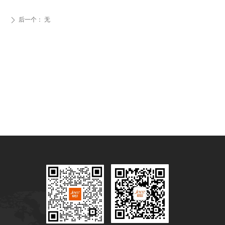
后一个：
无
ꄲ