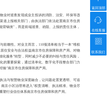
返回顶部
物业对巡查发现或业主投诉的消防、治安、环保等违
ꁱ
渠道上报相关部门，由执法部门依法处置南京市住房
万能背锅侠”，而是前端巡查、劝阻、上报的责任主体，
在线客服
ꀥ
前瞻性。对业主而言，110项清单相当于一本“维权
障居住安全与合法权益南京市住房保障和房产局。对物
联系我们
微信二维码
精细化服务”转型，同时减少不必要的纠纷与责任风险，
化的重要探索，通过清单化、数字化手段整合部门力
经验”南京市住房保障和房产局。
执法与智慧物业深度融合，让问题处置更透明、可追
，南京小区治理将进入“权责清晰、执法精准、物业尽
，重塑行业信任体系南京市住房保障和房产局。