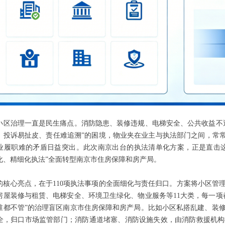
小区治理一直是民生痛点。消防隐患、装修违规、电梯安全、公共收益不
、投诉易扯皮、责任难追溯”的困境，物业夹在业主与执法部门之间，常常
业履职难的矛盾日益突出。此次南京出台的执法清单化方案，正是直击这
化、精细化执法”全面转型南京市住房保障和房产局。
的核心亮点，在于110项执法事项的全面细化与责任归口。方案将小区管
房屋装修与租赁、电梯安全、环境卫生绿化、物业服务等11大类，每一项
谁都不管”的治理盲区南京市住房保障和房产局。比如小区私搭乱建、装
全，归口市场监管部门；消防通道堵塞、消防设施失效，由消防救援机构