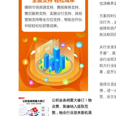
也清晰界
方案同时
法行为，
保障和房
执法权回
从行业发
手册”，
【相关文章推荐】
业行业而
助力行业
量，提升
值得注意
溯，进一
责、业主
公积金条例重大修订！物
业费、装修纳入提取范
围，物业行业迎来新机遇