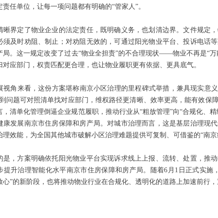
定责任单位，让每一项问题都有明确的“管家人”。
清晰界定了物业企业的法定责任，既明确义务，也划清边界。文件规定，
必须及时劝阻、制止；对劝阻无效的，可通过阳光物业平台、投诉电话等
产局。这一规定改变了过去“物业全担责”的不合理现状——物业不再是“
归对应部门，权责匹配更合理，也让物业履职更有依据、更具底气。
展视角来看，这份方案堪称南京小区治理的里程碑式举措，兼具现实意义与
遇到问题可对照清单找对应部门，维权路径更清晰、效率更高，能有效保
言，清单化管理倒逼企业规范履职，推动行业从“粗放管理”向“合规化、
健康发展南京市住房保障和房产局。对城市治理而言，这是基层治理现代
治理效能，为全国其他城市破解小区治理难题提供可复制、可借鉴的“南京
的是，方案明确依托阳光物业平台实现诉求线上上报、流转、处置，推动
步提升治理智能化水平南京市住房保障和房产局。随着6月1日正式实施
放心”的新阶段，也将推动物业行业在合规化、透明化的道路上加速前行