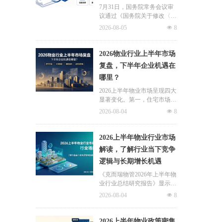
7月31日，国务院常务会议审
议通过《国务院关于修改〈住
房公积金管理条例〉的决定
2026-08-05
넶
8
(草案)》，住房公积金提取场
景迎来历史性扩容。提取情形
由原有6种拓展至9种，新增装
2026物业行业上半年市场
修自住住房、支付自住住房物
复盘，下半年企业机遇在
业费两大民生场景，同时设置
哪里？
兜底条款支持其他合规住房消
费。这项顶层政策调整，不仅
2026上半年物业市场呈现四大
惠及亿万缴存职工，也将深度
显著变化。第一，住宅市场全
影响存量时代的物业服务行
面进入存量化周期，老旧小区
2026-08-04
넶
8
业。
连片托管成为稳定增量来源。
零散老旧小区运营成本高、单
独经营难以盈利，连片整合、
2026上半年物业行业市场
片区化托管成为主流模式，政
解读，了解行业当下竞争
企协同搭建长效运营机制，依
逻辑与长期增长机遇
托社区增值服务反哺基础物业
服务，形成可持续经营闭环。
《克而瑞物管2026年上半年物
业行业总结研究报告》显示，
新房交付规模持续收缩，存量
2026-08-04
넶
8
老旧、微型小区治理成为行业
最大课题。以上海为标杆，全
国超16座城市落地团购物业、
2026上半年物业政策密集