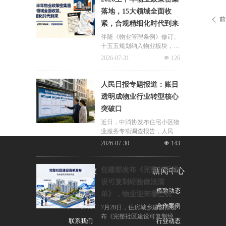
连片治理、政企协同新模式，
落地，15大领域全面收
破解小区体量小、收费低、运
前
ꄴ
紧，合规精细化时代到来
营亏损、无人接管难题。
伴随《物业管理条例》修订、
十五五规划纳入物业板块，行
业彻底告别野蛮扩张模式，合
2026-07-31
넶
126
规精细化、多元增值、城市共
治成为未来核心发展主线。
人民日报专题报道：账目
透明成物业行业转型核心
突破口
近日，中消协发布住宅小区物
业服务专项调查报告，人民日
报同步刊发专题报道，直指超
2026-07-30
넶
143
七成小区未公示物业费收支、
公共收益等核心财务信息，物
业信息公示缺位成为全行业共
住建部发布《完整社区建
关于极致
新闻中心
性短板。
设可复制经验做法清
公司简介
极致动态
单》，物业迎来哪些机
荣誉与资质
遇？
合作案例
7月28日，住房城乡建设部发
布《完整社区建设可复制经验
联系我们
行业动态
做法清单（第一批）》，30条