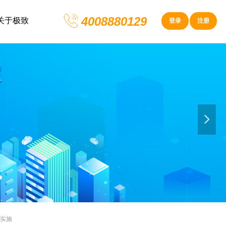
4008880129
关于极致
登录
注册
넲
起实施