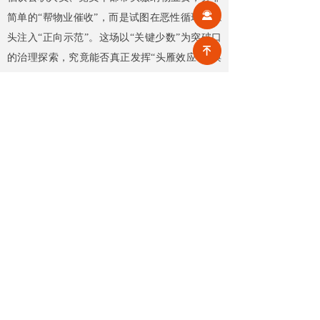
끤
简单的“帮物业催收”，而是试图在恶性循环的源
头注入“正向示范”。这场以“关键少数”为突破口
녠
的治理探索，究竟能否真正发挥“头雁效应”，唤
醒业主的公共契约意识，进而推动社区基层治理
生态的实质改善，其最终成效，实则系于制度设
计、执行力度与社会认同等多维度的综合考量。
前一个：
无
ꄴ
后一个：
无
ꄲ
【相关文章推荐】
改名撤场、提质创收，2026上半年物企八大动作勾勒行业转型方向
头部企业纷纷启动战略重塑，通过
更名转型、优化项目、升级服务、
挖掘增值收入等多重举措，主动适
2026-08-07
1
넶
应新市场环境，一系列经营动作，