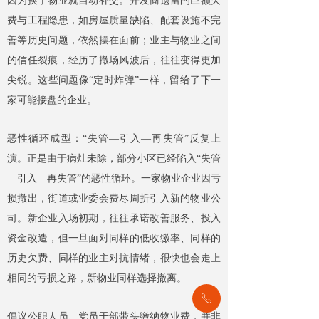
因为换了物业就自动补交。开发商遗留的巨额欠
费与工程隐患，如房屋质量缺陷、配套设施不完
善等历史问题，依然摆在面前；业主与物业之间
的信任裂痕，经历了撤场风波后，往往变得更加
尖锐。这些问题像“定时炸弹”一样，留给了下一
家可能接盘的企业。
恶性循环成型：“失管—引入—再失管”反复上
演。正是由于病灶未除，部分小区已经陷入“失管
—引入—再失管”的恶性循环。一家物业企业因亏
损撤出，街道或业委会费尽周折引入新的物业公
司。新企业入场初期，往往承诺改善服务、投入
资金改造，但一旦面对同样的低收缴率、同样的
历史欠费、同样的业主对抗情绪，很快也会走上
相同的亏损之路，新物业同样选择撤离。
ꂅ
倡议公职人员、党员干部带头缴纳物业费，并非