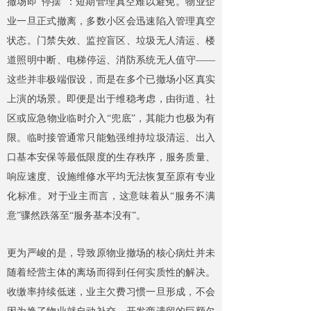
撤场即“停摆”：短期管理真空难以避免。物业企
业一旦正式撤离，多数小区会迅速陷入管理真空
状态。门禁失效、监控盲区、垃圾无人清运、楼
道照明中断、电梯停运、消防系统无人值守——
这些并非极端假设，而是在多个已撤场小区真实
上演的场景。即便是出于维稳考虑，由街道、社
区或应急物业临时介入“兜底”，其能力也极为有
限。临时接管通常只能勉强维持垃圾清运、出入
口基本安保等最低限度的生存秩序，服务质量、
响应速度、设施维修水平均无法恢复至原有专业
化标准。对于业主而言，这意味着从“服务不满
意”骤然跌落至“服务基本没有”。
更为严峻的是，导致原物业撤场的核心病灶并未
随着经营主体的离场而得到任何实质性的解决。
收缴率持续低迷，业主欠费习惯一旦形成，不会