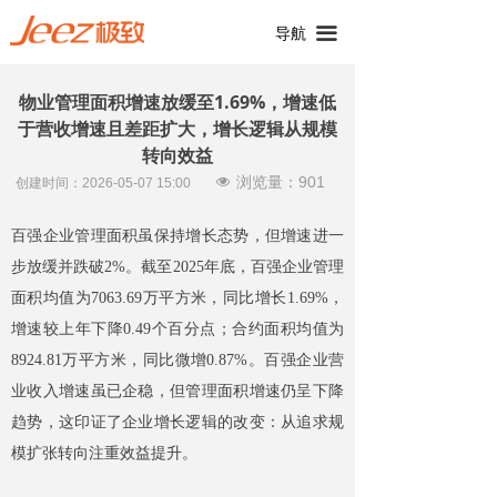
끀
导航
物业管理面积增速放缓至1.69%，增速低
于营收增速且差距扩大，增长逻辑从规模
转向效益
浏览量：
901
넶
创建时间：
2026-05-07
15:00
百强企业管理面积虽保持增长态势，但增速进一
步放缓并跌破2%。截至2025年底，百强企业管理
面积均值为7063.69万平方米，同比增长1.69%，
增速较上年下降0.49个百分点；合约面积均值为
8924.81万平方米，同比微增0.87%。百强企业营
业收入增速虽已企稳，但管理面积增速仍呈下降
趋势，这印证了企业增长逻辑的改变：从追求规
模扩张转向注重效益提升。