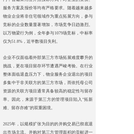
服务方案及报价等均有严格要求。随着越来越多
物业企业将非住宅领域作为重点拓展方向，参与
竞标的企业数量显著增加，市场竞争日趋激烈。
以万物梁行为例，全年参与1079场竞标，中标率
仅为51.8%，近半数项目失利。
企业不仅面临着外部第三方市场拓展难度攀升的
挑战，更在项目留存环节遭遇严峻考验。在行业
整体面临退盘压力下，物业服务企业退出的项目
多集中于非关联方的第三方市场，而依托母公司
资源的关联方项目通常具备较高的稳定性与留存
率。因此，来源于第三方的管理项目陷入“拓新
难、留存亦难”的双重困境。
2025年，以规模扩张为目的的并购交易已彻底退
出市场主流。并购对第三方管理面积的贡献进一