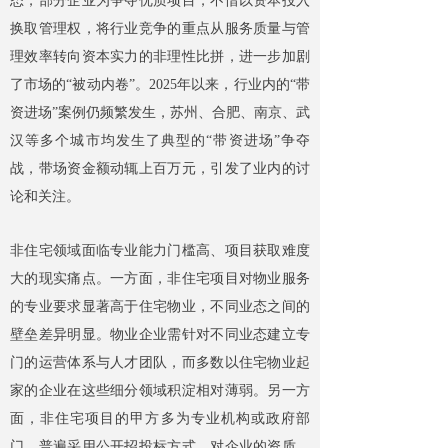
态，部分企业为争夺优质项目，不惜以资本投入
换取管理权，将行业竞争的重点从服务质量与管
理效率转向资本实力的非理性比拼，进一步加剧
了市场的“被动内卷”。2025年以来，行业内的“带
资进场”案例仍频繁发生，苏州、合肥、南京、武
汉等多个城市均发生了典型的“带资进场”争夺
战，带场资金额动辄上百万元，引发了业内的讨
论和关注。
非住宅领域面临专业能力门槛高、项目获取难度
大的现实痛点。一方面，非住宅项目对物业服务
的专业要求显著高于住宅物业，不同业态之间的
壁垒差异明显。物业企业需针对不同业态建立专
门的运营体系与人才团队，而多数以住宅物业起
家的企业在这些细分领域积淀相对薄弱。另一方
面，非住宅项目的甲方多为专业机构或政府部
门，普遍采用公开招投标方式，对企业的资质、