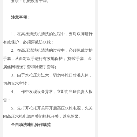
要求：机械设备干净。
注意事项：
1
、在高压清洗机清洗的过程中，要对双脚进行
有效保护，必须穿戴防水靴；
2
、在高压清洗机清洗的过程中，必须佩戴防护
手套，从而对双手进行有效地保护
；
(
橡胶手套、金
属丝网增强手套和涂塑手套
等
)
3
、由于水枪压力过大，切勿将枪口对准人体，
切勿无水空转；
4
、工作中发现设备异常，立即向当班负责人报
告；
5
、先打开枪托开关再开启高压水枪电源，先关
闭高压水枪电源再关闭枪托开关，以免憋泵。
全自动洗地机操作规范