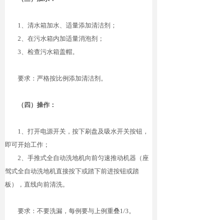
1
、清水箱加水、适量添加清洁剂；
2
、在污水箱内加适量消泡剂；
3
、检查污水箱盖帽。
要求：严格按比例添加清洁剂。
（四）操作：
1
、打开电源开关，按下刷盘及吸水开关按钮，
即可开始工作；
2
、手推式全自动洗地机向前匀速推动机器（座
驾式全自动洗地机直接按下或踏下前进按钮或踏
板），直线向前清洗。
要求：不要洗漏，每例要与上例重
叠
1/
3
。