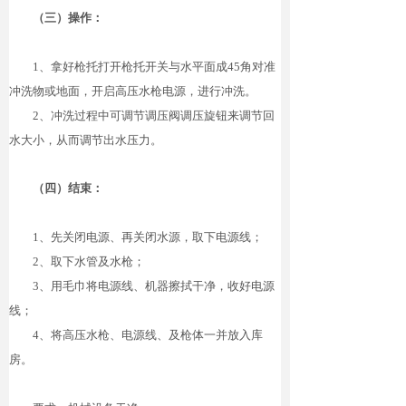
（三）操作：
1
、拿好枪托打开枪托开关与水平面
成
4
5
角对准
冲洗物或地面，开启高压水枪电源，进行冲洗。
2
、冲洗过程中可调节调压阀调压旋钮来调节回
水大小，从而调节出水压力。
（四）结束：
1
、先关闭电源、再关闭水源，取下电源线；
2
、取下水管及水枪；
3
、用毛巾将电源线、机器擦拭干净，收好电源
线；
4
、将高压水枪、电源线、及枪体一并放入库
房。