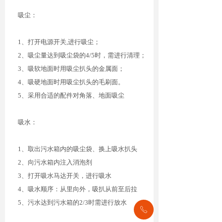
吸尘：
1
、打开电源开
关
,
进行吸尘；
2
、吸尘量达到吸尘袋
的
4/
5
时，需进行清理；
3
、吸软地面时用吸尘扒头的金属面；
4
、吸硬地面时用吸尘扒头的毛刷面。
5
、采用合适的配件对角落、地面吸尘
吸水：
1
、取出污水箱内的吸尘袋、换上吸水扒头
2
、向污水箱内注入消泡剂
3
、打开吸水马达开关，进行吸水
4
、吸水顺序：从里向外，吸扒从前至后拉
5
、污水达到污水箱
的
2/
3
时需进行放水
ꂅ