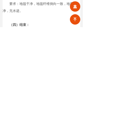
要求：地毯干净，地毯纤维倒向一致，地面干
끤
净，无水迹。
녠
（四）结束：
1
、关闭电源，取下电源线；
2
、用毛巾将电源线、机器擦拭干净，将电源线
缠在机身上；
3
、将吸尘器内吸尘袋的垃圾清洁干净；或将污
水箱的污水排放后，用清水清冼干净。
4
、将吸水吸尘器及附件一并放入库房。
要求：保持机器清洁，延长使用寿命。
注意事项：
1
、吸水不可过量，以免烧毁电机；