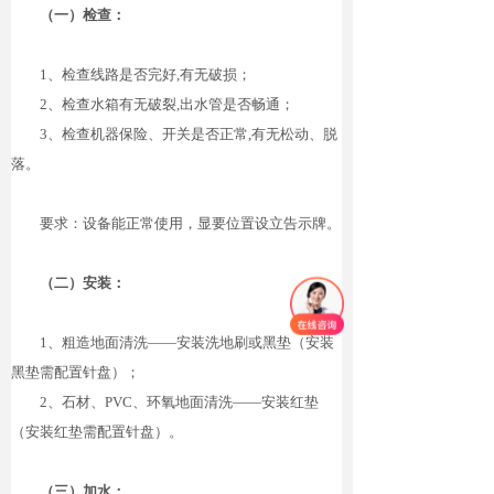
（一）检查：
1
、检查线路是否完
好
,
有无破损；
2
、检查水箱有无破
裂
,
出水管是否畅通；
3
、检查机器保险、开关是否正
常
,
有无松动、脱
落。
要求：设备能正常使用，显要位置设立告示牌。
（二）安装：
1
、粗造地面清
洗
—
—
安装洗地刷或黑垫（安装
黑垫需配置针盘）；
2
、石材
、
PV
C
、环氧地面清
洗
—
—
安装红垫
（安装红垫需配置针盘）。
（三）加水：