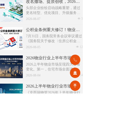
改名撤场、提质创收，2026上半年物企八大动作勾勒行业转型方向
头部企业纷纷启动战略重塑，通过
更名转型、优化项目、升级服务、
挖掘增值收入等多重举措，主动适
넶
5
2026-08-07
应新市场环境，一系列经营动作，
也为行业下半年发展指明方向。
公积金条例重大修订！物业费、装修纳入提取范围，物业行业迎来新机遇
7月31日，国务院常务会议审议通过
《国务院关于修改〈住房公积金管
理条例〉的决定(草案)》，住房公积
넶
12
2026-08-05
金提取场景迎来历史性扩容。提取
情形由原有6种拓展至9种，新增装
2026物业行业上半年市场复盘，下半年企业机遇在哪里？
ꂅ
修自住住房、支付自住住房物业费
2026上半年物业市场呈现四大显著
两大民生场景，同时设置兜底条款
变化。第一，住宅市场全面进入存
支持其他合规住房消费。这项顶层
끤
量化周期，老旧小区连片托管成为
넶
14
政策调整，不仅惠及亿万缴存职
2026-08-04
稳定增量来源。零散老旧小区运营
工，也将深度影响存量时代的物业
成本高、单独经营难以盈利，连片
服务行业。
녠
2026上半年物业行业市场解读，了解行业当下竞争逻辑与长期增长机遇
整合、片区化托管成为主流模式，
《克而瑞物管2026年上半年物业行
政企协同搭建长效运营机制，依托
业总结研究报告》显示，新房交付
社区增值服务反哺基础物业服务，
规模持续收缩，存量老旧、微型小
넶
16
形成可持续经营闭环。
2026-08-04
区治理成为行业最大课题。以上海
为标杆，全国超16座城市落地团购
走进品牌央企中铁一局厦门公司，探索高铁物业品质数字化全新升级路径！