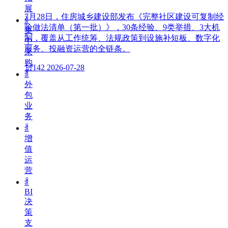
展
7月28日，住房城乡建设部发布《完整社区建设可复制经
ꀉ
验做法清单（第一批）》，30条经验、9类举措、3大机
集
制，覆盖从工作统筹、法规政策到设施补短板、数字化
中
服务、投融资运营的全链条。
采
购
넶
142
2026-07-28
ꀉ
外
包
业
务
ꀉ
增
值
运
营
ꀉ
BI
决
策
支