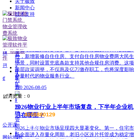
关于极致
ꁹ
新闻中心
租
技术支持
赁
公积金条例重大修订！物业费、装修纳入提取
管
范围，物业行业迎来新机遇
理
ꁹ
7月31日，国务院常务会议审议通过《国务院关于修改
合
〈住房公积金管理条例〉的决定(草案)》，住房公积金
同
提取场景迎来历史性扩容。提取情形由原有6种拓展至9
녠
管
种，新增装修自住住房、支付自住住房物业费两大民生
理
场景，同时设置兜底条款支持其他合规住房消费。这项
끤
ꀉ
极致小助手 扫描关注公众号
顶层政策调整，不仅惠及亿万缴存职工，也将深度影响
电
人
存量时代的物业服务行业。
脑
ꂅ
力
版
共
넶
0
2026-08-05
享
넶
浏览量：
0
ꁹ
2026物业行业上半年市场复盘，下半年企业机
招
聘
4008880129
遇在哪里？
售前电话：
管
公开课
理
售后电话：400 888 7266
2026上半年物业市场呈现四大显著变化。第一，住宅市
ꁹ
场全面进入存量化周期，老旧小区连片托管成为稳定增
网站地图