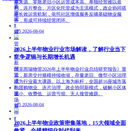
人
量来源。零散老旧小区运营成本高、单独经营难以盈
事
利，连片整合、片区化托管成为主流模式，政企协同搭
管
建长效运营机制，依托社区增值服务反哺基础物业服
理
务，形成可持续经营闭环。
ꁹ
넶
5
2026-08-04
绩
效
管
2026上半年物业行业市场解读，了解行业当下
理
竞争逻辑与长期增长机遇
ꁹ
薪
酬
《克而瑞物管2026年上半年物业行业总结研究报告》显
管
示，新房交付规模持续收缩，存量老旧、微型小区治理
理
成为行业最大课题。以上海为标杆，全国超16座城市落
ꀉ
地团购物业、连片治理、政企协同新模式，破解小区体
现
量小、收费低、运营亏损、无人接管难题。
场
넶
5
2026-08-04
管
理
ꁹ
2026上半年物业政策密集落地，15大领域全面
品
收紧，合规精细化时代到来
质