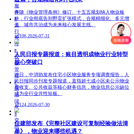
服
伴随《物业管理条例》修订、十五五规划纳入物业板
务
块，行业彻底告别野蛮扩张模式，合规精细化、多元增
ꁹ
值、城市共治成为未来核心发展主线。
人
行
넶
106
2026-07-31
管
理
ꁹ
人民日报专题报道：账目透明成物业行业转型
设
核心突破口
备
管
近日，中消协发布住宅小区物业服务专项调查报告，人
理
民日报同步刊发专题报道，直指超七成小区未公示物业
ꁹ
费收支、公共收益等核心财务信息，物业信息公示缺位
保
成为全行业共性短板。
洁
绿
넶
124
2026-07-30
化
ꀉ
空
住建部发布《完整社区建设可复制经验做法清
间
单》，物业迎来哪些机遇？
拓