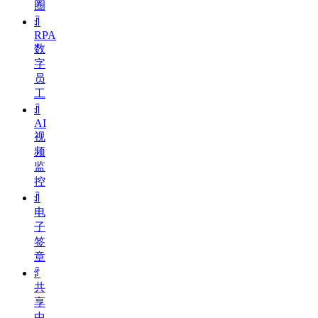
圈
ꀉ
RPA
数
字
员
工
ꀉ
AI
视
频
监
控
ꀉ
电
子
签
章
ꄁ
共
享
中