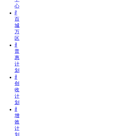
心
ꄁ
百
城
万
区
ꀉ
普
惠
计
划
ꀉ
创
收
计
划
ꀉ
增
效
计
划