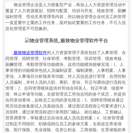
社
物业管理企业是人力密集型产业，再加上人力资源管理活动中
区
覆盖了人力资源规划、招聘与配置、培训与开发、绩效管理、薪酬
ꀉ
福利管理、劳动关系管理等内容，所以物业管理企业对员工的管理
智
一直是重中之重的工作任务，面对如此繁重的工作任务，不引入信
慧
息化管理是不可想象的。
园
区
ꀉ
极致物业管理软件
的人力资源管理子系统包括了人事管理、合
未
同管理、招聘管理、社保管理、考勤管理、培训管理、绩效考核、
来
薪酬管理、考勤管理等功能模块。这些功能模块能够实现：1、人
社
事管理的功能模块包括人员编制设置、编制调整、人事档案、人事
区
变动、人事项目分析报表等功能，对人员信息进行管理，合理控制
ꀉ
人员编制，并对人员的入职、离职、变动、升迁与调动进行流程化
数
管理；2、合同管理模块提供对劳动合同录入、转正申请、续签申
字
请、终止申请等功能，全面管理员工劳动合同的各个状态，并提供
决
合同变动查询，反映员工合同的变化情况；3、招聘管理模块通过
策
简历信息收集面试人员基础信息，通过面试流程按公司要求进行人
ꄁ
员招聘，通过录用流程进行录用部门确认、岗位确认、工资确认、
产
背景调查等，审核通过后自动生成人员信息档案；4、社保管理通
品
过制定不同组织、职级或岗位员工的参保方案，全面设定养老保
方
险、医疗保险、失业保险、住房公积金、工商保险、生育保险的单