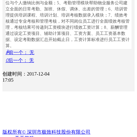
案
位与个人缴纳比例与金额；5、考勤管理模块帮助物业服务公司建
ꀉ
立全面的日常考勤、加班、休假、调休、出差的管理；6、培训管
物
理提供培训课程、培训计划、培训考核数据录入模块；7、绩效考
核通过专业考核和管理考核，对不同岗位员工进行全面绩效考核管
业
理，考核结果可传递到工资模块进行绩效工资计算；8、薪酬管理
收
通过设定工资项目、辅助计算项目、工资方案、员工工资基本数
费
据、设定考勤数据汇总开始截止日，工资计算标准进行员工工资计
ꁹ
算。
催
ꄴ
前一个：
无
收
ꄲ
后一个：
无
管
理
创建时间：
2017-12-04
ꀉ
17:05
租
赁
经
营
ꁹ
招
【相关文章推荐】
商
管
理
版权所有©
深圳市极致科技股份有限公司