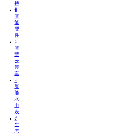
持
ꀉ
智
能
硬
件
ꁹ
智
慧
云
停
车
ꁹ
智
能
水
电
表
ꄁ
生
态