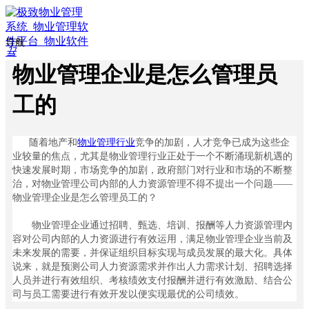
导航
끀
ꁲ
物业管理企业是怎么管理员
ꀇ
首
工的
页
ꄁ
行
随着地产和
物业管理行业
竞争的加剧，人才竞争已成为这些企
业
业较量的焦点，尤其是物业管理行业正处于一个不断涌现新机遇的
方
快速发展时期，市场竞争的加剧，政府部门对行业和市场的不断整
案
治，对物业管理公司内部的人力资源管理不得不提出一个问题——
物业管理企业是怎么管理员工的？
ꀉ
智
物业管理企业通过招聘、甄选、培训、报酬等人力资源管理内
慧
容对公司内部的人力资源进行有效运用，满足物业管理企业当前及
物
未来发展的需要，并保证组织目标实现与成员发展的最大化。具体
业
说来，就是预测公司人力资源需求并作出人力需求计划、招聘选择
ꀉ
人员并进行有效组织、考核绩效支付报酬并进行有效激励、结合公
智
司与员工需要进行有效开发以便实现最优的公司绩效。
慧