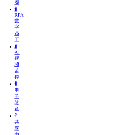
圈
ꀉ
RPA
数
字
员
工
ꀉ
AI
视
频
监
控
ꀉ
电
子
签
章
ꄁ
共
享
中