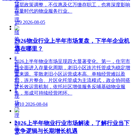
人
顶层政策调整，不仅惠及亿万缴存职工，也将深度影响
事
存量时代的物业服务行业。
管
理
넶
9
2026-08-05
ꁹ
绩
效
2026物业行业上半年市场复盘，下半年企业机
管
遇在哪里？
理
ꁹ
2026上半年物业市场呈现四大显著变化。第一，住宅市
薪
场全面进入存量化周期，老旧小区连片托管成为稳定增
酬
量来源。零散老旧小区运营成本高、单独经营难以盈
管
利，连片整合、片区化托管成为主流模式，政企协同搭
理
建长效运营机制，依托社区增值服务反哺基础物业服
ꀉ
务，形成可持续经营闭环。
现
场
넶
10
2026-08-04
管
理
ꁹ
2026上半年物业行业市场解读，了解行业当下
品
竞争逻辑与长期增长机遇
质