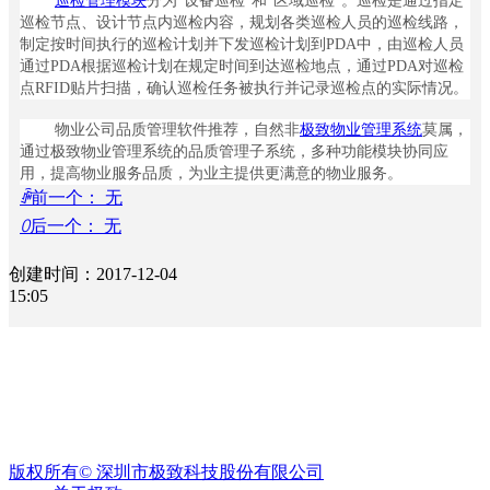
巡检管理模块
分为“设备巡检”和“区域巡检”。巡检是通过指定
案
巡检节点、设计节点内巡检内容，规划各类巡检人员的巡检线路，
ꀉ
制定按时间执行的巡检计划并下发巡检计划到PDA中，由巡检人员
物
通过PDA根据巡检计划在规定时间到达巡检地点，通过PDA对巡检
业
点RFID贴片扫描，确认巡检任务被执行并记录巡检点的实际情况。
收
费
物业公司品质管理软件推荐，自然非
极致物业管理系统
莫属，
ꁹ
通过极致物业管理系统的品质管理子系统，多种功能模块协同应
催
用，提高物业服务品质，为业主提供更满意的物业服务。
收
ꄴ
前一个：
无
管
ꄲ
后一个：
无
理
ꀉ
创建时间：
2017-12-04
租
15:05
赁
经
营
ꁹ
招
【相关文章推荐】
商
管
理
版权所有©
深圳市极致科技股份有限公司