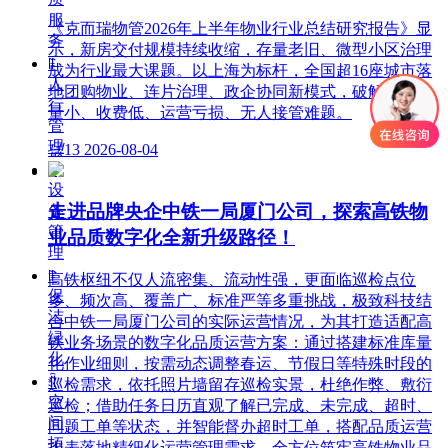
服
《克而瑞物管2026年上半年物业行业总结研究报告》显
务
示，新房交付规模持续收缩，存量老旧、微型小区治理
ꁹ
成为行业最大课题。以上海为标杆，全国超16座城市落
人
地团购物业、连片治理、政企协同新模式，破解小区体
行
量小、收费低、运营亏损、无人接管难题。
管
理
넶
13
2026-08-04
ꁹ
设
走进品牌央企中铁一局厦门公司，探索高铁物
备
管
业品质数字化全新升级路径！
理
ꁹ
高铁枢纽不仅人流密集、流动性强，更面临巡检点位
保
多、频次高、覆盖广、标准严等多重挑战，极致科技结
洁
合中铁一局厦门公司的实际运营情况，为其打造适配高
绿
铁业务场景的数字化品质运营方案：通过搭建标准库量
化
化作业细则，按需动态调整春运、节假日等特殊时段的
ꀉ
巡检需求，依托照片墙留存巡检实景，杜绝作弊、敷衍
空
巡检；借助任务日历直观了解已完成、未完成、超时、
间
问题工单等状态，并智能督办超时工单，搭配品质运营
拓
报表落地精细化运营管理需求，全方位筑牢高铁物业品