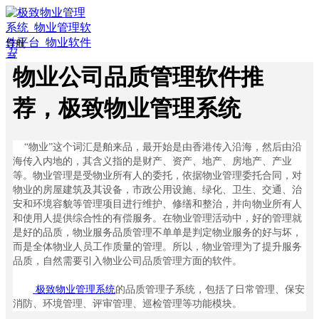
导航
끀
ꁲ
物业公司品质管理软件推
ꀇ
首
荐，极致物业管理系统
页
ꄁ
行
“物业”这个词汇是舶来品，最开始是由香港传入沿海，然后由沿
业
海传入内地的，其含义指的是财产、资产、地产、房地产、产业
方
等。物业管理是受物业所有人的委托，依据物业管理委托合同，对
案
物业的房屋建筑及其设备，市政公用设施、绿化、卫生、交通、治
安和环境容貌等管理项目进行维护、修缮和整治，并向物业所有人
ꀉ
和使用人提供综合性的有偿服务。在物业管理活动中，好的管理就
智
是好的品质，物业服务品质管理不单单是判定物业服务的好与坏，
慧
而是全体物业人员工作质量的管理。所以，物业管理为了提升服务
物
品质，自然需要引入物业公司品质管理方面的软件。
业
ꀉ
极致物业管理系统
的品质管理子系统，包括了日常管理、保安
智
消防、环境管理、评审管理、巡检管理等功能模块。
慧