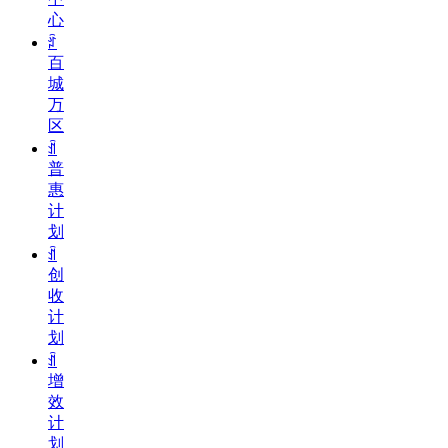
心
ꄁ
百
城
万
区
ꀉ
普
惠
计
划
ꀉ
创
收
计
划
ꀉ
增
效
计
划