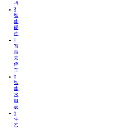
持
ꀉ
智
能
硬
件
ꁹ
智
慧
云
停
车
ꁹ
智
能
水
电
表
ꄁ
生
态