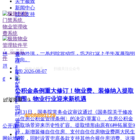
关于极致
ꁹ
新闻中心
租
技术支持
赁
改名撤场、提质创收，2026上半年物企八大动
管
作勾勒行业转型方向
理
ꁹ
头部企业纷纷启动战略重塑，通过更名转型、优化项
合
目、升级服务、挖掘增值收入等多重举措，主动适应新
同
市场环境，一系列经营动作，也为行业下半年发展指明
녠
管
方向。
理
끤
ꀉ
极致小助手 扫描关注公众号
넶
0
2026-08-07
电
人
脑
ꂅ
力
版
共
公积金条例重大修订！物业费、装修纳入提取
享
范围，物业行业迎来新机遇
넶
浏览量：
0
ꁹ
招
7月31日，国务院常务会议审议通过《国务院关于修改
聘
4008880129
售前电话：
〈住房公积金管理条例〉的决定(草案)》，住房公积金
管
提取场景迎来历史性扩容。提取情形由原有6种拓展至9
公开课
理
售后电话：400 888 7266
种，新增装修自住住房、支付自住住房物业费两大民生
ꁹ
场景，同时设置兜底条款支持其他合规住房消费。这项
网站地图