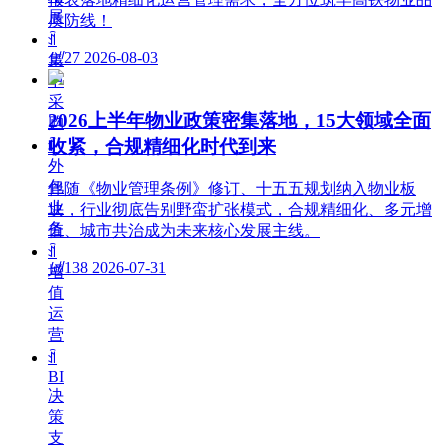
展
质防线！
ꀉ
넶
27
2026-08-03
集
中
采
2026上半年物业政策密集落地，15大领域全面
购
收紧，合规精细化时代到来
ꀉ
外
包
伴随《物业管理条例》修订、十五五规划纳入物业板
业
块，行业彻底告别野蛮扩张模式，合规精细化、多元增
务
值、城市共治成为未来核心发展主线。
ꀉ
넶
138
2026-07-31
增
值
运
营
ꀉ
BI
决
策
支