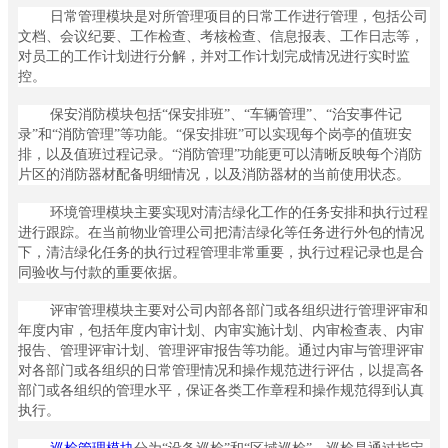
社
日常管理模块是对所管理项目的日常工作进行管理，包括公司
区
文档、会议纪要、工作检查、考核检查、信息报表、工作日志等，
ꀉ
对员工的工作计划进行分解，并对工作计划完成情况进行实时监
智
控。
慧
保安消防模块包括“保安排班”、“车辆管理”、“治安事件记
园
录”和“消防管理”等功能。“保安排班”可以实现每个岗亭的值班安
区
排，以及值班过程记录。“消防管理”功能更可以清晰反映每个消防
ꀉ
片区的消防器材配备明细情况，以及消防器材的当前使用状态。
未
来
环境管理模块主要实现对清洁绿化工作的任务安排和执行过程
社
进行跟踪。在当前物业管理公司把清洁绿化等任务进行外包的情况
区
下，清洁绿化任务的执行过程管理非常重要，执行过程记录也是合
ꀉ
同验收与付款的重要依据。
数
字
评审管理模块主要对公司内部各部门或各组织进行管理评审和
决
年度内审，包括年度内审计划、内审实施计划、内审检查表、内审
策
报告、管理评审计划、管理评审报告等功能。通过内审与管理评审
对各部门或各组织的日常管理情况和操作规范进行评估，以提高各
ꄁ
部门或各组织的管理水平，保证各类工作章程和操作规范得到认真
产
执行。
品
方