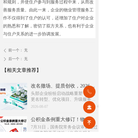
和规则，并使住户参与到服务过程中来，从而改
善服务质量。由此一来，企业的物业管理服务工
作不仅得到了住户的认可，还增加了住户对企业
的熟悉和了解，密切了双方关系，也有利于企业
与住户关系的进一步协调发展。
前一个：
无
ꄴ
后一个：
无
ꄲ
【相关文章推荐】
改名撤场、提质创收，2026上半年物企八大动作勾勒行业转型方向
ꂅ
头部企业纷纷启动战略重塑，通过
更名转型、优化项目、升级服务、
挖掘增值收入等多重举措，主动适
넶
4
2026-08-07
끤
应新市场环境，一系列经营动作，
也为行业下半年发展指明方向。
公积金条例重大修订！物业费、装修纳入提取范围，物业行业迎来新机遇
녠
7月31日，国务院常务会议审议通过
《国务院关于修改〈住房公积金管