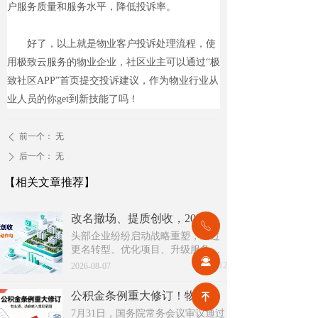
户服务质量和服务水平，降低投诉率。
好了，以上就是物业客户投诉处理流程，使
用极致云服务的物业企业，社区业主可以通过“极
致社区APP”首页提交投诉建议，作为物业行业从
业人员的你get到新技能了吗！
前一个：
无
ꄴ
后一个：
无
ꄲ
【相关文章推荐】
改名撤场、提质创收，2026上半年物企八大动作勾勒行业转型方向
ꂅ
头部企业纷纷启动战略重塑，通过
更名转型、优化项目、升级服务、
끤
挖掘增值收入等多重举措，主动适
넶
12
2026-08-07
应新市场环境，一系列经营动作，
也为行业下半年发展指明方向。
公积金条例重大修订！物业费、装修纳入提取范围，物业行业迎来新机遇
녠
7月31日，国务院常务会议审议通过