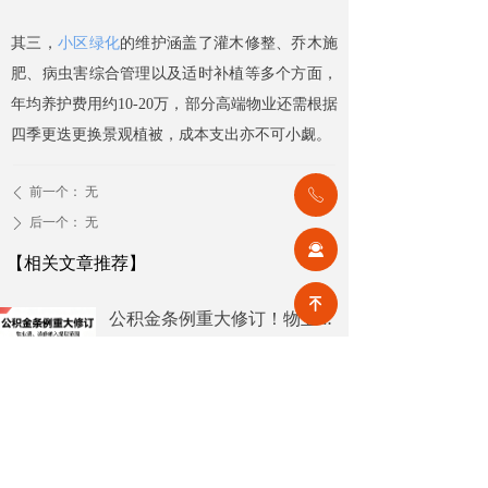
其三，
小区绿化
的维护涵盖了灌木修整、乔木施
肥、病虫害综合管理以及适时补植等多个方面，
年均养护费用约10-20万，部分高端物业还需根据
四季更迭更换景观植被，成本支出亦不可小觑。
前一个：
无
ꄴ
ꂅ
后一个：
无
ꄲ
끤
【相关文章推荐】
녠
公积金条例重大修订！物业费、装修纳入提取范围，物业行业迎来新机遇
7月31日，国务院常务会议审议通过
《国务院关于修改〈住房公积金管
理条例〉的决定(草案)》，住房公积
2026-08-05
8
넶
金提取场景迎来历史性扩容。提取
情形由原有6种拓展至9种，新增装
2026物业行业上半年市场复盘，下半年企业机遇在哪里？
修自住住房、支付自住住房物业费
2026上半年物业市场呈现四大显著
两大民生场景，同时设置兜底条款
变化。第一，住宅市场全面进入存