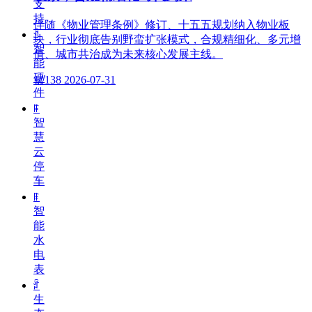
支
持
伴随《物业管理条例》修订、十五五规划纳入物业板
ꀉ
块，行业彻底告别野蛮扩张模式，合规精细化、多元增
智
值、城市共治成为未来核心发展主线。
能
硬
넶
138
2026-07-31
件
ꁹ
智
慧
云
停
车
ꁹ
智
能
水
电
表
ꄁ
生