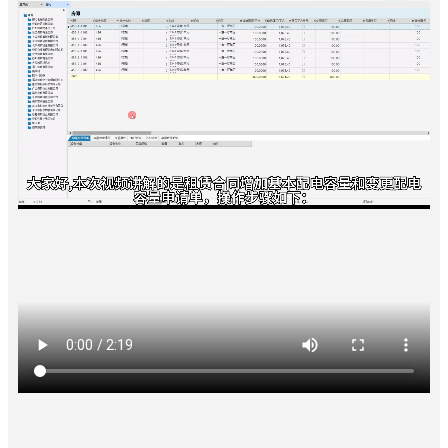
慧
社
区
ꀉ
智
慧
园
区
ꀉ
未
来
社
区
ꀉ
数
字
决
策
ꄁ
产
品