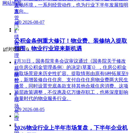
网站地图
市场环境，一系列经营动作，也为行业下半年发展指明
人
方向。
事
管
넶
0
2026-08-07
理
ꁹ
绩
公积金条例重大修订！物业费、装修纳入提取
效
范围，物业行业迎来新机遇
넶
浏览量：
0
管
理
7月31日，国务院常务会议审议通过《国务院关于修改
ꁹ
〈住房公积金管理条例〉的决定(草案)》，住房公积金
薪
提取场景迎来历史性扩容。提取情形由原有6种拓展至9
酬
种，新增装修自住住房、支付自住住房物业费两大民生
管
场景，同时设置兜底条款支持其他合规住房消费。这项
理
顶层政策调整，不仅惠及亿万缴存职工，也将深度影响
ꀉ
存量时代的物业服务行业。
现
场
넶
9
2026-08-05
管
理
ꁹ
2026物业行业上半年市场复盘，下半年企业机
品