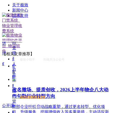
ꄴ
前一个：
无
关于极致
ꁹ
ꄲ
后一个：
无
新闻中心
租
技术支持
赁
创建时间：
2024-09-09
管
14:20
理
ꁹ
合
同
녠
管
理
끤
【相关文章推荐】
ꀉ
极致小助手 扫描关注公众号
ꂅ
人
电
力
脑
共
版
享
ꁹ
改名撤场、提质创收，2026上半年物企八大动
招
作勾勒行业转型方向
聘
4008880129
售前电话：
管
公开课
理
头部企业纷纷启动战略重塑，通过更名转型、优化项
售后电话：400 888 7266
目、升级服务、挖掘增值收入等多重举措，主动适应新
ꁹ