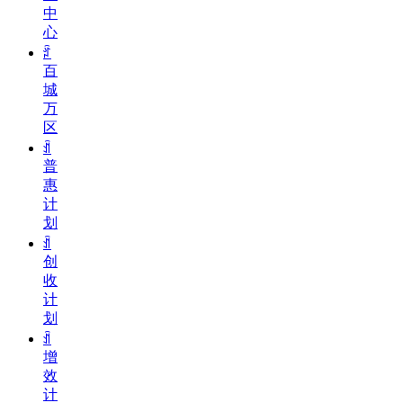
中
心
ꄁ
百
城
万
区
ꀉ
普
惠
计
划
ꀉ
创
收
计
划
ꀉ
增
效
计