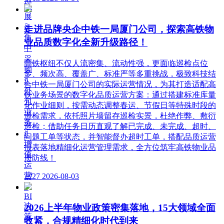
拓
展
ꀉ
走进品牌央企中铁一局厦门公司，探索高铁物
集
业品质数字化全新升级路径！
中
采
高铁枢纽不仅人流密集、流动性强，更面临巡检点位
购
多、频次高、覆盖广、标准严等多重挑战，极致科技结
ꀉ
合中铁一局厦门公司的实际运营情况，为其打造适配高
外
铁业务场景的数字化品质运营方案：通过搭建标准库量
包
化作业细则，按需动态调整春运、节假日等特殊时段的
业
巡检需求，依托照片墙留存巡检实景，杜绝作弊、敷衍
务
巡检；借助任务日历直观了解已完成、未完成、超时、
ꀉ
问题工单等状态，并智能督办超时工单，搭配品质运营
增
报表落地精细化运营管理需求，全方位筑牢高铁物业品
值
质防线！
运
营
넶
27
2026-08-03
ꀉ
BI
决
2026上半年物业政策密集落地，15大领域全面
策
收紧，合规精细化时代到来