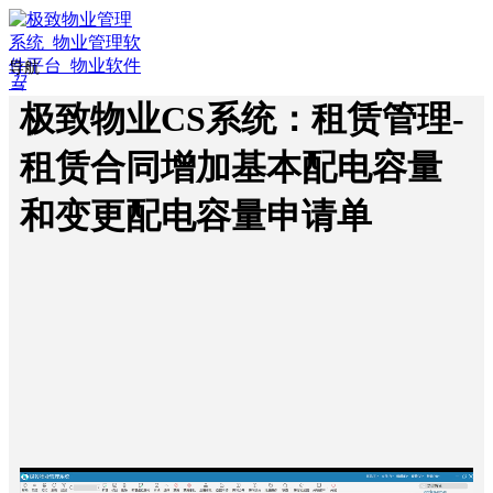
导航
끀
ꁲ
极致物业CS系统：租赁管理-
ꀇ
租赁合同增加基本配电容量
首
页
和变更配电容量申请单
ꄁ
行
业
方
案
ꀉ
智
慧
物
业
ꀉ
智