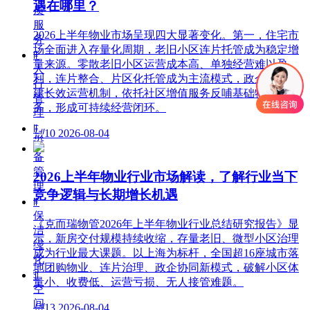
遇在哪里？
质
服
2026上半年物业市场呈现四大显著变化。第一，住宅市
务
场全面进入存量化周期，老旧小区连片托管成为稳定增
ꁹ
量来源。零散老旧小区运营成本高、单独经营难以盈
人
利，连片整合、片区化托管成为主流模式，政企协同搭
行
建长效运营机制，依托社区增值服务反哺基础物业服
管
务，形成可持续经营闭环。
理
ꁹ
넶
10
2026-08-04
设
备
管
2026上半年物业行业市场解读，了解行业当下
理
竞争逻辑与长期增长机遇
ꁹ
保
《克而瑞物管2026年上半年物业行业总结研究报告》显
洁
示，新房交付规模持续收缩，存量老旧、微型小区治理
绿
成为行业最大课题。以上海为标杆，全国超16座城市落
化
地团购物业、连片治理、政企协同新模式，破解小区体
ꀉ
量小、收费低、运营亏损、无人接管难题。
空
间
넶
13
2026-08-04