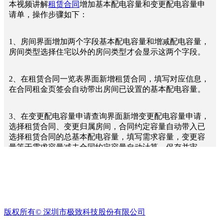
方
本视频讲解
租赁合同
增加基本配电容量和变更配电容量申
案
请单，操作步骤如下：
ꀉ
物
1、房间界面增加两个字段基本配电容量和增减配电容量，
业
房间类型选择住宅以外的房问类型才会显示这两个字段。
收
费
ꁹ
2、在租赁合同一览表界面新增租赁合同，填写对应信息，
催
在合同租金页签会自动带出房间已设置的基本配电容量。
收
管
理
3、在变更配电容量申请查询界面新增变更配电容量申请，
选择租赁合同、变更归属房间，合同约定容量自动带入已
ꀉ
租
选择租赁合同的总基本配电容量，填写需求容量，变更容
赁
量等于需求容量减去合同约定容量自动计算，保存并审
经
核。
营
ꁹ
4、判断当前时间在变更配电容量申请单的开始目期和结束
招
目期范围之内，将变更容量反写到房间的增减配电容量
商
上。
管
版权所有©
深圳市极致科技股份有限公司
理