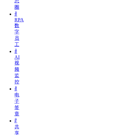
态
圈
ꀉ
RPA
数
字
员
工
ꀉ
AI
视
频
监
控
ꀉ
电
子
签
章
ꄁ
共
享