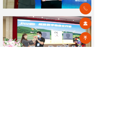
ꂅ
끤
녠