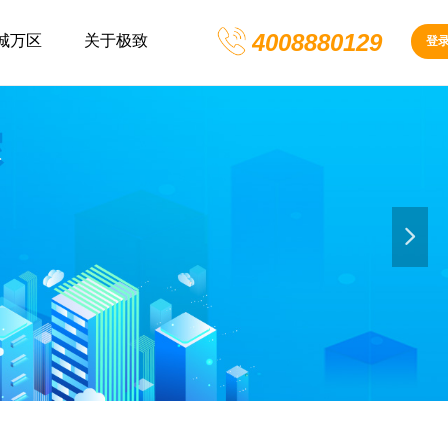
4008880129
城万区
关于极致
登
넲