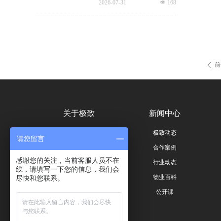
2026-07-31
넶
168
已完成、未完成、超时、问题
规精细化、多元增值、城市共
工单等状态，并智能督办超时
治成为未来核心发展主线。
工单，搭配品质运营报表落地
精细化运营管理需求，全方位
筑牢高铁物业品质防线！
前
ꄴ
关于极致
新闻中心
公司简介
极致动态
请您留言
荣誉与资质
合作案例
感谢您的关注，当前客服人员不在
联系我们
行业动态
线，请填写一下您的信息，我们会
员工风采
物业百科
尽快和您联系。
公开课