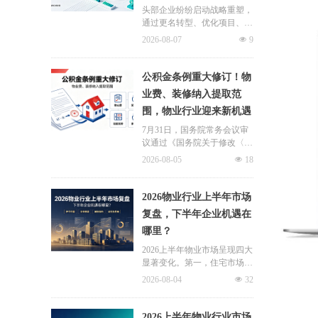
头部企业纷纷启动战略重塑，
通过更名转型、优化项目、升
级服务、挖掘增值收入等多重
2026-08-07
넶
9
举措，主动适应新市场环境，
一系列经营动作，也为行业下
半年发展指明方向。
公积金条例重大修订！物
业费、装修纳入提取范
围，物业行业迎来新机遇
7月31日，国务院常务会议审
议通过《国务院关于修改〈住
房公积金管理条例〉的决定
2026-08-05
넶
18
(草案)》，住房公积金提取场
景迎来历史性扩容。提取情形
由原有6种拓展至9种，新增装
2026物业行业上半年市场
修自住住房、支付自住住房物
复盘，下半年企业机遇在
业费两大民生场景，同时设置
哪里？
兜底条款支持其他合规住房消
费。这项顶层政策调整，不仅
2026上半年物业市场呈现四大
惠及亿万缴存职工，也将深度
显著变化。第一，住宅市场全
影响存量时代的物业服务行
面进入存量化周期，老旧小区
2026-08-04
넶
32
业。
连片托管成为稳定增量来源。
零散老旧小区运营成本高、单
独经营难以盈利，连片整合、
2026上半年物业行业市场