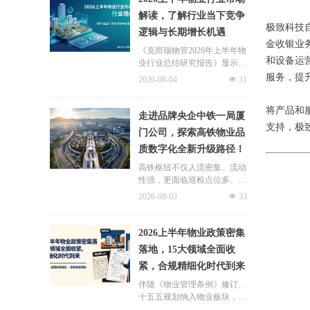
片区化托管成为主流模式，政
解读，了解行业当下竞争
企协同搭建长效运营机制，依
极致科技
逻辑与长期增长机遇
托社区增值服务反哺基础物业
金收银业
服务，形成可持续经营闭环。
《克而瑞物管2026年上半年物
和设备运
业行业总结研究报告》显示，
新房交付规模持续收缩，存量
服务，提
2026-08-04
넶
31
老旧、微型小区治理成为行业
最大课题。以上海为标杆，全
将产品和
国超16座城市落地团购物业、
走进品牌央企中铁一局厦
连片治理、政企协同新模式，
支持，极
门公司，探索高铁物业品
破解小区体量小、收费低、运
质数字化全新升级路径！
营亏损、无人接管难题。
高铁枢纽不仅人流密集、流动
性强，更面临巡检点位多、频
次高、覆盖广、标准严等多重
2026-08-03
넶
33
挑战，极致科技结合中铁一局
厦门公司的实际运营情况，为
其打造适配高铁业务场景的数
2026上半年物业政策密集
字化品质运营方案：通过搭建
落地，15大领域全面收
标准库量化作业细则，按需动
紧，合规精细化时代到来
态调整春运、节假日等特殊时
段的巡检需求，依托照片墙留
伴随《物业管理条例》修订、
存巡检实景，杜绝作弊、敷衍
十五五规划纳入物业板块，行
巡检；借助任务日历直观了解
业彻底告别野蛮扩张模式，合