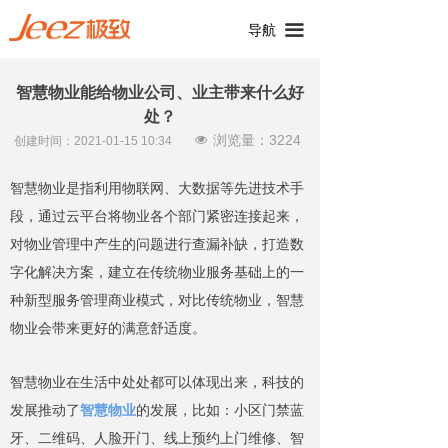
끀
导航
智慧物业能给物业公司、业主带来什么好
处？
浏览量：
3224
넶
创建时间：
2021-01-15
10:34
智慧物业是指
利用物联网
、
大数据等先进技术手
段，通过云平台将物业各个
部门
紧密连接起来，
对物业管理中产生的问题进行查漏补缺，打造数
字化解决方案，
建立在传统物业服务基础上的
一
种新型服务管理
商业模式，对比传统物业，智慧
物业会带来更好的满意舒适度。
智慧物业在生活中处处都可以体现出来，科技的
发展推动了
智慧物业
的发展，
比如：
小区门禁
蓝
牙、二维码、人脸开门、
线上预约上门维修
、
智