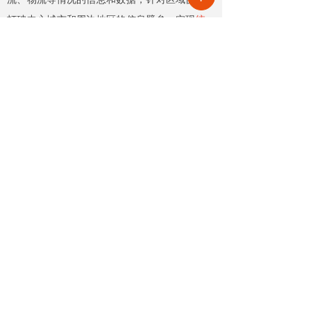
打破中心城市和周边地区的信息壁垒，实现
统一
监测管理
、
统一调配资源
。
前一个：
无
ꄴ
后一个：
无
ꄲ
【相关文章推荐】
改名撤场、提质创收，2026上半年物企八大动作勾勒行业转型方向
头部企业纷纷启动战略重塑，通过
更名转型、优化项目、升级服务、
挖掘增值收入等多重举措，主动适
2026-08-07
12
넶
应新市场环境，一系列经营动作，
也为行业下半年发展指明方向。
公积金条例重大修订！物业费、装修纳入提取范围，物业行业迎来新机遇
7月31日，国务院常务会议审议通过
《国务院关于修改〈住房公积金管
理条例〉的决定(草案)》，住房公积
2026-08-05
28
넶
金提取场景迎来历史性扩容。提取