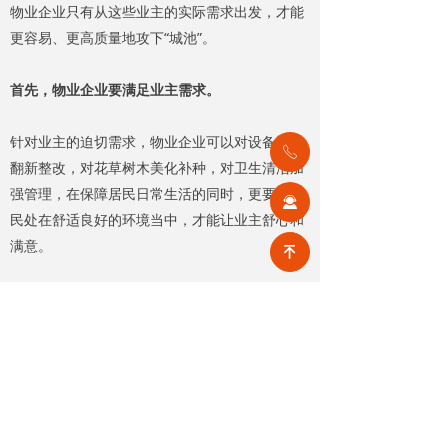
物业企业只有从这些业主的实际需求出发，才能
更容易、更高质量地攻下“城池”。
首先，物业企业要满足业主需求。
针对业主的迫切需求，物业企业可以对设备设施
ꂅ
翻新整改，对花草树木美化补种，对卫生清洁加
强管理，在保障居民日常生活的同时，更要让居
끤
民处在舒适良好的环境当中，才能让业主舒心和
满意。
녠
满足业主的利益需求，《民法典》明确规定建设
单位、物业服务企业或者其他管理人等利用业主
的共有部分产生的收入，在扣除合理成本之后，
属于业主共有。因此，将公共收益与业主共享既
是业主的权利，也是物业企业能够赢得业主信赖
的一种做法。