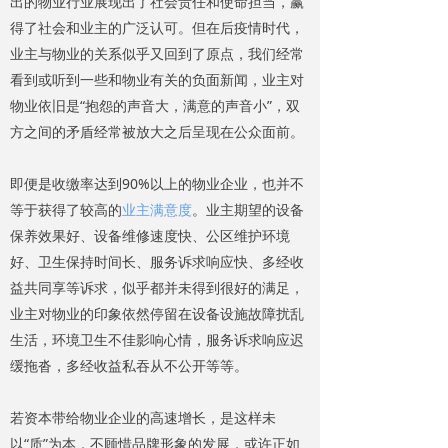
出的物业行业展现出了社会责任和使命担当，赢
得了社会和业主的广泛认可。但在后疫情时代，
业主与物业的关系似乎又回到了原点，我们经常
看到或听到一些和物业有关的负面新闻，业主对
物业依旧是“抱怨的声音大，满意的声音小”，双
方之间的矛盾经常被放大之后呈现在公众面前。
即便是收缴率达到90%以上的物业企业，也并不
等于获得了较高的
业主满意度
。业主期望的设备
保养效果好、设备维修速度快、公区维护环境
好、卫生保持时间长、服务诉求响应快、多经收
益共同享等诉求，似乎都并未得到很好的满足，
业主对物业的印象依然停留在设备设施故障扰乱
生活，环境卫生不佳影响心情，服务诉求响应迟
缓拖沓，多经收益私吞从不公开等等。
若资本带给物业企业的高速增长，是这样未
以“质”为本，不顾惜品牌形象的发展，或许正如