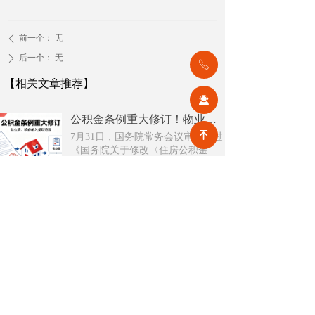
前一个：
无
ꄴ
后一个：
无
ꄲ
ꂅ
【相关文章推荐】
끤
公积金条例重大修订！物业费、装修纳入提取范围，物业行业迎来新机遇
녠
7月31日，国务院常务会议审议通过
《国务院关于修改〈住房公积金管
理条例〉的决定(草案)》，住房公积
넶
8
2026-08-05
金提取场景迎来历史性扩容。提取
情形由原有6种拓展至9种，新增装
2026物业行业上半年市场复盘，下半年企业机遇在哪里？
修自住住房、支付自住住房物业费
2026上半年物业市场呈现四大显著
两大民生场景，同时设置兜底条款
变化。第一，住宅市场全面进入存
支持其他合规住房消费。这项顶层
量化周期，老旧小区连片托管成为
넶
8
政策调整，不仅惠及亿万缴存职
2026-08-04
稳定增量来源。零散老旧小区运营
工，也将深度影响存量时代的物业
成本高、单独经营难以盈利，连片
服务行业。
2026上半年物业行业市场解读，了解行业当下竞争逻辑与长期增长机遇
整合、片区化托管成为主流模式，
《克而瑞物管2026年上半年物业行
政企协同搭建长效运营机制，依托
业总结研究报告》显示，新房交付
社区增值服务反哺基础物业服务，