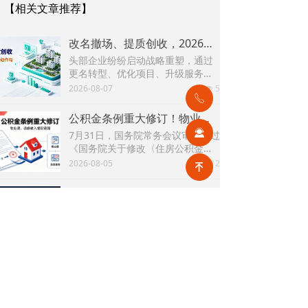
【相关文章推荐】
改名撤场、提质创收，2026上半年物企八大动作勾勒行业转型方向
头部企业纷纷启动战略重塑，通过
更名转型、优化项目、升级服务、
挖掘增值收入等多重举措，主动适
2026-08-07
5
넶
应新市场环境，一系列经营动作，
ꂅ
也为行业下半年发展指明方向。
公积金条例重大修订！物业费、装修纳入提取范围，物业行业迎来新机遇
끤
7月31日，国务院常务会议审议通过
《国务院关于修改〈住房公积金管
理条例〉的决定(草案)》，住房公积
2026-08-05
12
넶
녠
金提取场景迎来历史性扩容。提取
情形由原有6种拓展至9种，新增装
2026物业行业上半年市场复盘，下半年企业机遇在哪里？
修自住住房、支付自住住房物业费
2026上半年物业市场呈现四大显著
两大民生场景，同时设置兜底条款
变化。第一，住宅市场全面进入存
支持其他合规住房消费。这项顶层
量化周期，老旧小区连片托管成为
2026-08-04
14
政策调整，不仅惠及亿万缴存职
넶
稳定增量来源。零散老旧小区运营
工，也将深度影响存量时代的物业
成本高、单独经营难以盈利，连片
服务行业。
2026上半年物业行业市场解读，了解行业当下竞争逻辑与长期增长机遇
整合、片区化托管成为主流模式，
《克而瑞物管2026年上半年物业行
政企协同搭建长效运营机制，依托
业总结研究报告》显示，新房交付
社区增值服务反哺基础物业服务，