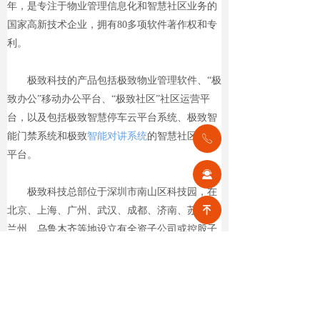
年，是专注于物业管理信息化和智慧社区业务的
国家高新技术企业，拥有80多项软件著作权和专
利。
极致科技的产品包括极致物业管理软件、“极
致办公”移动办公平台、“极致社区”社区运营平
台，以及包括极致智慧停车云平台系统、极致智
能门禁系统和极致
智能对讲系统
的智慧社区硬件
ꂅ
平台。
끤
极致科技总部位于深圳市南山区科技园，在
녠
北京、上海、广州、武汉、成都、济南、苏州、
兰州、乌鲁木齐等地设立有全资子公司或控股子
公司，在全国各地有多家合作伙伴。
极致科技以不断的知识积累和技术创新为前
进动力，通过将物业管理信息化和智慧社区领域