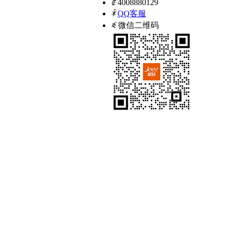
ꂅ
4008880129
ꁗ
QQ客服
ꀥ
微信二维码