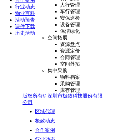
合作案例
人行管理
行业动态
车行管理
物业百科
安保巡检
活动预告
设备管理
课件下载
保洁绿化
历史活动
空间拓展
资源盘点
资源定价
合同管理
空间外拓
集中采购
物料档案
采购管理
库存管理
版权所有©
深圳市极致科技股份有限
供应商管理
公司
报表分析
外包业务
区域代理
外包资源管理
极致动态
供应商合同管理
履约验收
合作案例
结算管理
行业动态