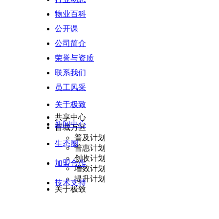
增值运营
物业百科
生活服务
惠民服务
公开课
BI决策支持
公司简介
数据指标库
数据模型
荣誉与资质
多端决策
联系我们
数据安全
智能硬件
员工风采
智慧云停车
关于极致
智能水电表
共享中心
新闻中心
百城万区
普及计划
生态圈
普惠计划
创收计划
加盟合作
增效计划
提升计划
技术支持
关于极致