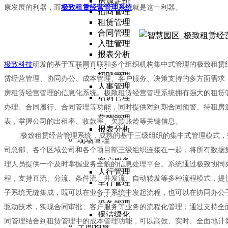
房源定价
康发展的利器，而
极致租赁经营管理系统
就是这一利器。
招商管理
租赁管理
合同管理
入驻管理
报表分析
极致科技
研发的基于互联网直联和多个组织机构集中式管理的极致租赁
人力共享
招聘管理
赁经营管理、协同办公、成本管理、客户服务、决策支持的多方面需求
人事管理
房租赁经营管理的信息化系统。极致租赁经营管理系统拥有强大的租赁
培训管理
办理、合同履行、合同管理等功能，同时提供对到期合同预警、待租房
绩效管理
薪酬管理
表，掌握公司的出租率、收款率、欠款账龄等关键信息。
报表分析
极致租赁经营管理系统，成熟的基于三级组织的集中式管理模式，打
现场管理
司总部、各个区域公司和各个项目部三级组织连接在一起，将所有数据
品质服务
客户服务
理人员提供一个及时掌握业务全貌的信息处理平台。系统通过极致协同
人行管理
程，支持直流、分流、条件流、并发流、自动转发等多种流程模式，提
车行管理
子系统无缝集成，既可以在业务子系统中发起流程，也可以在协同办公
安保巡检
设备管理
驱动技术，实现合同审批、客户服务等业务的流程化管理；通过支持全
保洁绿化
同管理结合到租赁管理中的成本管理功能，可以高效、实时、全面地计
空间拓展