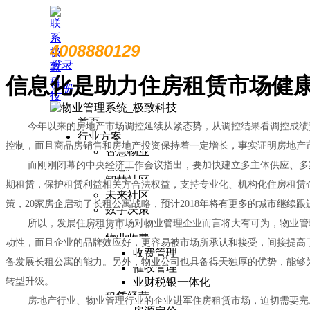
4008880129
登录
信息化是助力住房租赁市场健
注册
首页
今年以来的房地产市场调控延续从紧态势，从调控结果看调控成绩斐
行业方案
控制，而且商品房销售和房地产投资保持着一定增长，事实证明房地产
智慧物业
而刚刚闭幕的中央经济工作会议指出，要加快建立多主体供应、多渠
智慧园区
智慧社区
期租赁，保护租赁利益相关方合法权益，支持专业化、机构化住房租赁
未来社区
策，20家房企启动了长租公寓战略，预计2018年将有更多的城市继续
数字决策
所以，发展住房租赁市场对物业管理企业而言将大有可为，物业管理
产品方案
物业收费
动性，而且企业的品牌效应好，更容易被市场所承认和接受，间接提高
收费管理
备发展长租公寓的能力。另外，物业公司也具备得天独厚的优势，能够
催收管理
转型升级。
业财税银一体化
租赁经营
房地产行业、物业管理行业的企业进军住房租赁市场，迫切需要完成