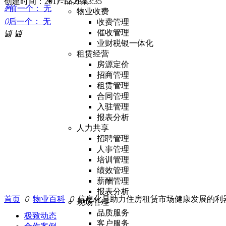
产品方案
创建时间：
2017-12-28
13:35
ꄴ
前一个：
无
物业收费
ꄲ
后一个：
无
收费管理
催收管理
넳
넲
业财税银一体化
租赁经营
房源定价
招商管理
租赁管理
合同管理
入驻管理
报表分析
人力共享
招聘管理
人事管理
培训管理
绩效管理
薪酬管理
报表分析
首页
ꄲ
物业百科
ꄲ
信息化是助力住房租赁市场健康发展的利
现场管理
品质服务
极致动态
客户服务