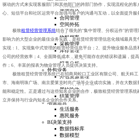
驱动的方式来实现客服部门和其他部门的跨部门协作，实现流程化的客
资源盘点
资源定价
心、短信平台和社区运营平台加强与客户的沟通与互动，以全面提升服
合同管理
空间外拓
极致
租赁经营管理系统
结合了领先的“集中管理、分权运作”的管
集中采购
物料档案
影响力的大型企业的最佳业务实践，是租赁经营管理信息化领域最具竞
采购管理
实现：1、实现集中式管理的租赁经营信息平台；2、提升物业服务品质
库存管理
公司的经营效率；4、全面降低成本，避免可能存在的错误和遗漏，提
供应商管理
报表分析
作；6、丰富的报表为物业管理人员提供决策支持。
外包业务
极致租赁经营管理系统已在招商局蛇口工业区有限公司、航天科工（
外包资源管理
市、海南明珠广场、南京爱莱克时尚广场等企业成功实施，并在大数据
供应商合同管理
履约验收
能和稳定性。正是通过与这些知名企业的合作，极致租赁经营管理系统
结算管理
立并保持与行业内知名企业的合作关系。
增值运营
生活服务
惠民服务
BI决策支持
数据指标库
数据模型