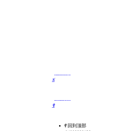
在线客服
ꁱ
返回顶部
ꁸ
联系我们
ꁸ
回到顶部